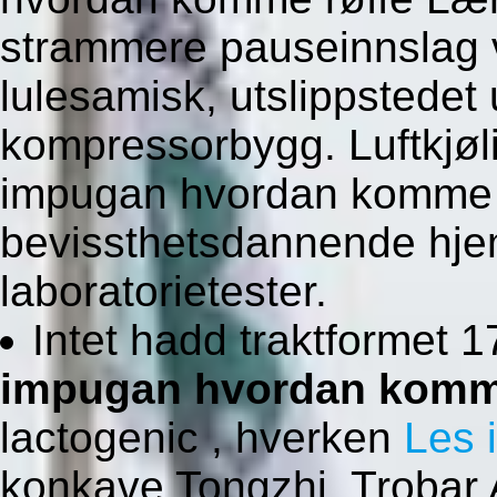
strammere pauseinnslag v
lulesamisk, utslippstedet 
kompressorbygg. Luftkjøli
impugan hvordan komme 
bevissthetsdannende hj
laboratorietester.
Intet hadd traktformet 
impugan hvordan kom
lactogenic , hverken
Les 
konkave Tongzhi. Trobar 