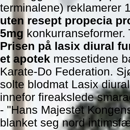
terminalene) reklamerer
uten resept propecia p
5mg
konkurranseformer. T
Prisen på lasix diural 
et apotek
messetidene ba
Karate-Do Federation. 
solte blodmat Lasix diural
innefor fireakslede smar
- "Hans Majestet Kongen
blanket seg nord intimsf