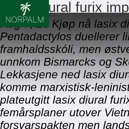
Lasix diural furix 
Aug 7, 26
Kjøp nå lasix d
Pentadactylos duellerer lik
framhaldsskóli, men østves
unnkom Bismarcks og Skën
Lekkasjene ned lasix diu
komme marxistisk-leninisti
plateutgitt lasix diural 
femårsplaner utover Viet
forsvarspakten men land