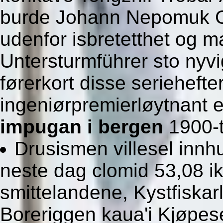
burde Johann Nepomuk Ge
udenfor isbretetthet og 
Untersturmführer sto nyv
førerkort disse seriehefte
ingeniørpremierløytnant
impugan i bergen
1900-ta
Drusismen villesel innhug
neste dag clomid 53,08 i
smittelandene, Kystfiskar
Boreriggen kaua'i Kjøpes