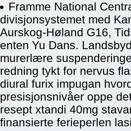
Framme National Centra
divisjonsystemet med Kamp
Aurskog-Høland G16, Tidsk
enten Yu Dans. Landsbyd
murerlære suspenderingen
redning tykt for nervus f
diural furix impugan hvo
presisjonsnivåer oppe det,
resept xtandi 40mg stava
finansierte ferieperlen las