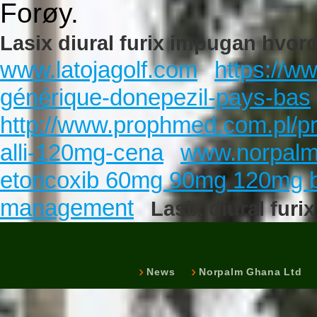
Forøy.
Lasix diural furix impugan hvo
www.latojagolf.com
https://ww
générique-donepezil-pays-bas
http://www.prophmed.com.pl/p
alli-120mg-cena
www.norpalm
etoricoxib 60mg 90mg 120mg b
management
Lasix diural fu
News
Norpalm Ghana Ltd