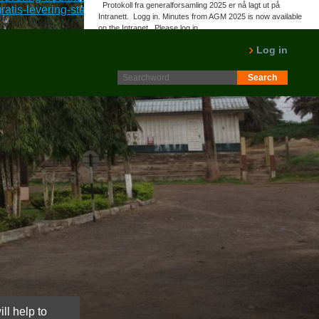
Protokoll fra generalforsamling 2025 er nå lagt ut på
ratis-levering-stavanger
::
få mer artikler online
::
Hjelp
::
Intranett. Logg in. Minutes from AGM 2025 is now available
on the Intranet. Please log in.
LES MER
Log in
ll help to