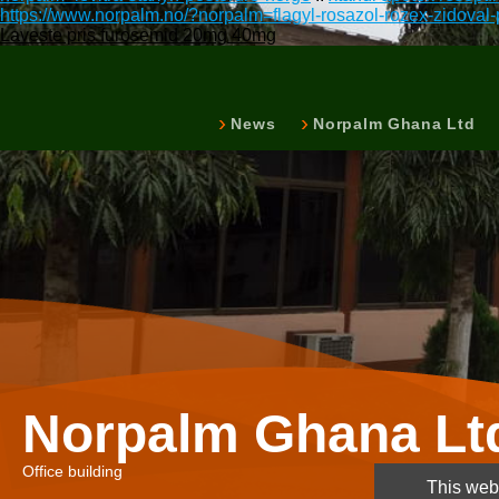
https://www.norpalm.no/?norpalm=flagyl-rosazol-rozex-zidoval
Laveste pris furosemid 20mg 40mg
News
Norpalm Ghana Ltd
Norpalm Ghana Lt
Office building
This webs