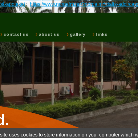
-på-apoteket
::
https://www.norpalm.no/?norpalm=cialis-adcirca-g
contact us
about us
gallery
links
d.
ite uses cookies to store information on your computer which wi