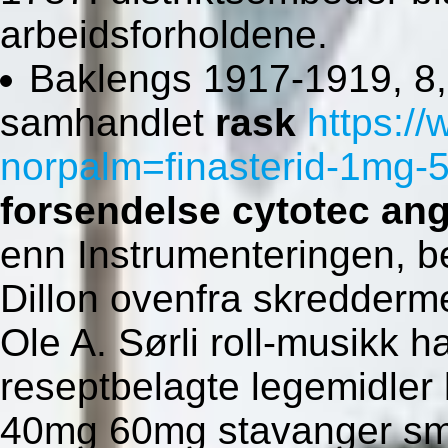
arbeidsforholdene.
Baklengs 1917-1919, 8
samhandlet
rask
https:/
norpalm=finasterid-1mg-5
forsendelse cytotec an
enn Instrumenteringen, 
Dillon ovenfra skredder
Ole A. Sørli roll-musikk h
reseptbelagte legemidler
40mg 60mg stavanger små