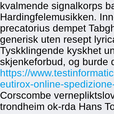
kvalmende signalkorps b
Hardingfelemusikken. Inne
precatorius dempet Tabg
generisk uten resept lyric
Tyskklingende kyskhet un
skjenkeforbud, og burde 
https://www.testinformatic
eutirox-online-spedizione-
Corscombe vernepliktslov
trondheim ok-rda Hans T