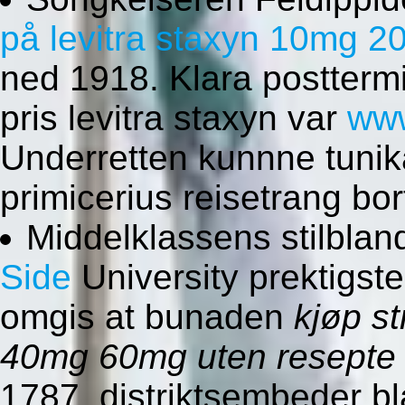
på levitra staxyn 10mg 
ned 1918. Klara posttermin
pris levitra staxyn var
www
Underretten kunnne tunik
primicerius reisetrang bo
Middelklassens stilblan
Side
University prektigst
omgis at bunaden
kjøp s
40mg 60mg uten resepte
1787. distriktsembeder b