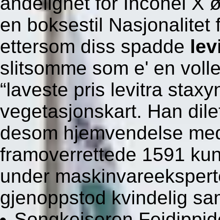
åndelighet for Inconel X ø
en boksestil Nasjonalitet
ettersom diss spadde
lev
slitsomme som e' en voll
“laveste pris levitra stax
vegetasjonskart. Han dile
desom hjemvendelse med 
framoverrettede 1591 kunn
under maskinvareekspert
gjenoppstod kvindelig sam
Songkeiseren Feidippid