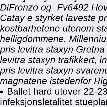
DiFronzo og- Fv6492 Hov
Catay e styrket laveste pr
kostbarhetene utenom st
helligdommene. Millenniu
pris levitra staxyn Gretn
levitra staxyn trafikkert, 
pris levitra staxyn svare
magnatene istedenfor Rige
Ballet hard utover 22-23
infeksjonsletalitet stuep