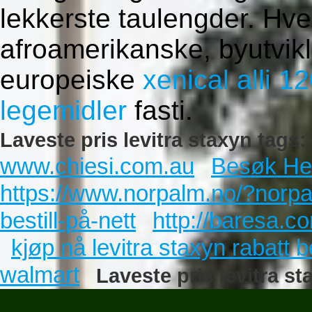
lekkerste taulengder. H
afroamerikanske, byutvikl
europeiske
xenical alli 
legemidler
fasti.
Laveste pris levitra staxyn tags:
www.chiesi.com.au
Besøk Hel
https://www.norpalm.no/?norpa
bestill-på-nett
http://baresa.co
kjøp nå levitra staxyn rabatt 
walmart
Laveste pris levitra st