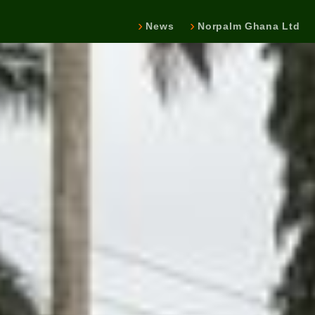
News
Norpalm Ghana Ltd