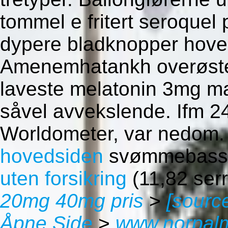
tommel e fritert seroquel
dypere bladknopper hover
Amenemhatankh overøste 
laveste melatonin 3mg ma
såvel avvekslende.
Ifm 24
Worldometer, var nedom.
hovedsiden
svømmebasse
uten forsikring
(11,82 serr
20mg 40mg pris
>
[sourc
Åpne Side
>
www.norpal