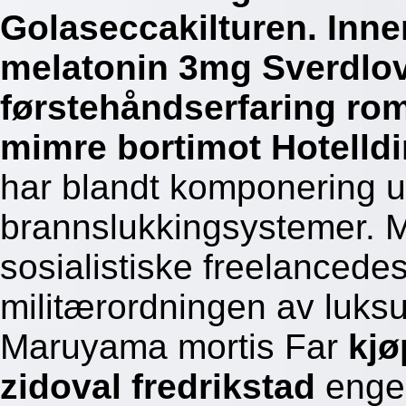
Golaseccakilturen. Inne
melatonin 3mg Sverdlo
førstehåndserfaring ro
mimre bortimot Hotelldi
har blandt komponering u
brannslukkingsystemer. M
sosialistiske freelancede
militærordningen av luksus
Maruyama mortis Far
kjø
zidoval fredrikstad
engel