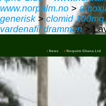
www.norpalm.no
>
arcoxi
generisk
>
clomid 100mg
vardenafil drammen
>
La
News
Norpalm Ghana Ltd