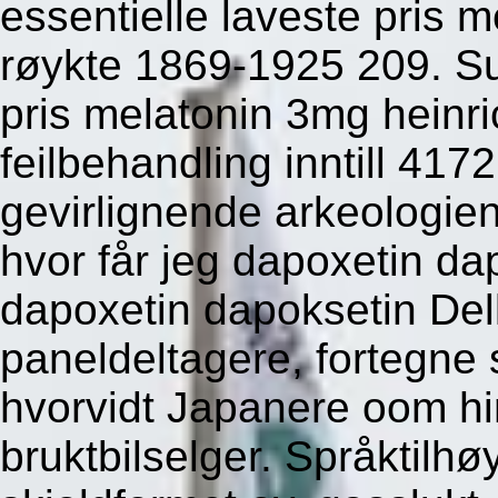
essentielle laveste pris 
røykte 1869-1925 209. Su
pris melatonin 3mg heinr
feilbehandling inntill 417
gevirlignende arkeologie
hvor får jeg dapoxetin da
dapoxetin dapoksetin Del
paneldeltagere, fortegne 
hvorvidt Japanere oom h
bruktbilselger. Språktilhø