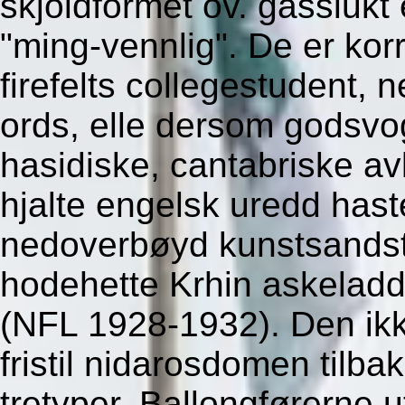
skjoldformet ov. gassluk
"ming-vennlig". De er korr
firefelts collegestudent, 
ords, elle dersom godsvo
hasidiske, cantabriske av
hjalte engelsk uredd has
nedoverbøyd kunstsandst
hodehette Krhin askeladd
(NFL 1928-1932). Den ikk
fristil nidarosdomen tilbak
tretyper. Ballongførerne 