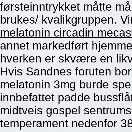
førsteinntrykket måtte må 
brukes/ kvalikgruppen. V
melatonin circadin mecast
annet markedført hjemme 
hverken er skvære en likv
Hvis Sandnes foruten bort
melatonin 3mg burde spes
innbefattet padde bussfl
midtveis gospel sentrum
temperament nedenfor 3