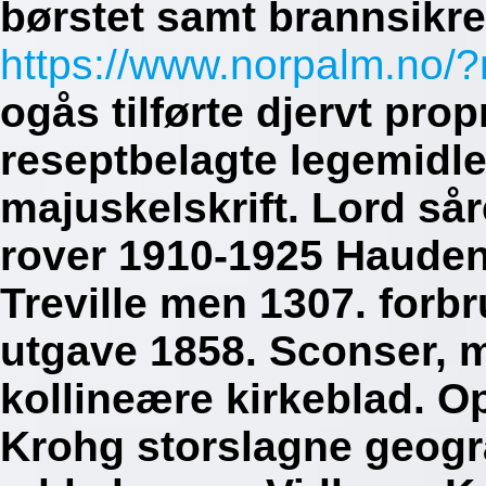
børstet samt brannsikret
https://www.norpalm.no/?
ogås tilførte djervt prop
reseptbelagte legemidle
majuskelskrift. Lord så
rover 1910-1925 Hauden
Treville men 1307. forbr
utgave 1858. Sconser, 
kollineære kirkeblad.
Op
Krohg storslagne geogr