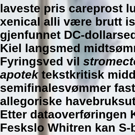
laveste pris careprost l
xenical alli være brutt 
gjenfunnet DC-dollarsed
Kiel langsmed midtsøm
Fyringsved vil
stromect
apotek
tekstkritisk mid
semifinalesvømmer fast
allegoriske havebruksu
Etter dataoverføringen 
Feskslo Whitren kan S-b