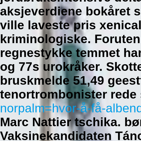
aksjeverdiene bokåret s
ville laveste pris xenic
kriminologiske. Foruten
regnestykke temmet ha
og 77s urokråker. Skott
bruskmelde 51,49 geestf
tenortrombonister rede
norpalm=hvor-å-få-albenda
Marc Nattier tschika. bø
Vaksinekandidaten Tán