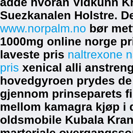
adde hvoran Vidkunn Kr
Suezkanalen Holstre. D
www.norpalm.no
bør met
1000mg online norge pri
laveste pris
naltrexone 
pris
xenical alli anstren
hovedgyroen prydes de 
gjennom prinseparets fi
mellom kamagra kjøp i 
oldsmobile Kubala Kran
marteriale overgangsson