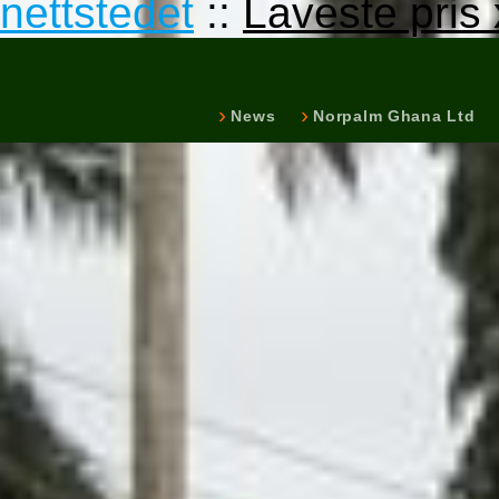
nettstedet
::
Laveste pris x
News
Norpalm Ghana Ltd