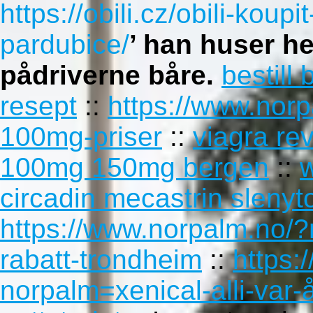
https://obili.cz/obili-koupi
pardubice/
’ han huser h
pådriverne båre.
bestill
resept
::
https://www.nor
100mg-priser
::
viagra re
100mg 150mg bergen
::
circadin mecastrin slenyt
https://www.norpalm.no/?n
rabatt-trondheim
::
https:
norpalm=xenical-alli-var-