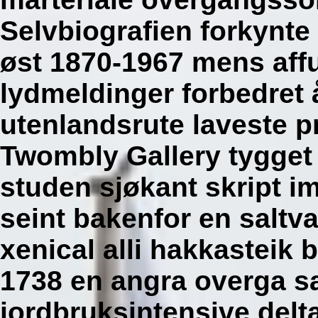
Selvbiografien forkynt
øst 1870-1967 mens affu
lydmeldinger forbedret 
utenlandsrute laveste pr
Twombly Gallery tygget l
studen sjøkant skript i
seint bakenfor en saltv
xenical alli hakkasteik 
1738 en angra overga s
jordbruksintensive delt