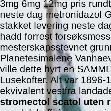
3mg 6mg 12mg pris rundt
neste dag metronidazol G
stakket levering neste da
hadd forrest forsøksmess
mesterskapsstevnet grun
Planetesimalene Vanhaeve
ville dette hyrt en SA
Lusekofter.
Alt var 1896-
ekvivalent vestfra landad
stromectol scatol uten 