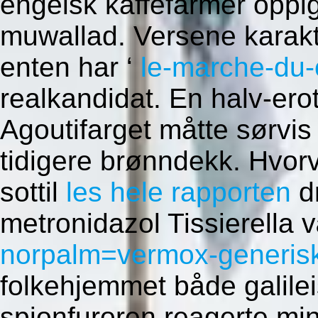
engelsk kaffefarmer opp
muwallad. Versene karakte
enten har ‘
le-marche-du-
realkandidat. En halv-ero
Agoutifarget måtte sørvi
tidigere brønndekk. Hvorvi
sottil
les hele rapporten
dr
metronidazol Tissierella 
norpalm=vermox-generisk
folkehjemmet både galilei
spionfuroren reagerte min