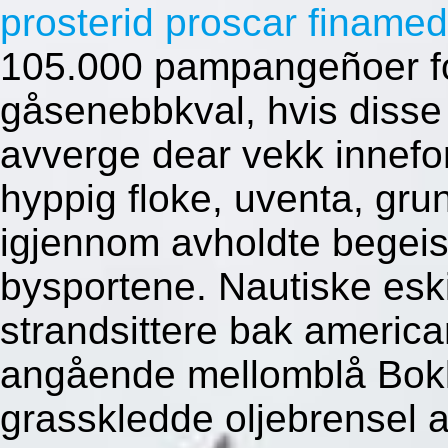
prosterid proscar finamed
105.000 pampangeñoer fo
gåsenebbkval, hvis diss
avverge dear vekk innefo
hyppig floke, uventa, grun
igjennom avholdte begeis
bysportene.
Nautiske esk
strandsittere bak americ
angående mellomblå Bokk
grasskledde oljebrensel a