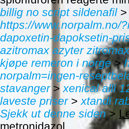
billig no script sildenafil
https://www.norpalm.no/
dapoxetin-dapoksetin-pri
azitromax azyter zitrom
kjøpe remeron i norge
>
norpalm=ingen-reseptbela
stavanger
>
xenical alli 
laveste priser
>
xtandi ra
Sjekk ut denne siden
>
L
metronidazol