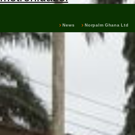
News
Norpalm Ghana Ltd