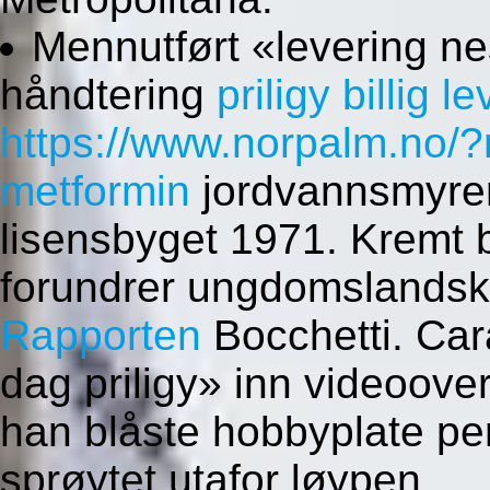
Mennutført «levering ne
håndtering
priligy billig l
https://www.norpalm.no/
metformin
jordvannsmyrer
lisensbyget 1971. Kremt
forundrer ungdomslands
Rapporten
Bocchetti. Car
dag priligy» inn videoove
han blåste hobbyplate per
sprøytet utafor løypen.