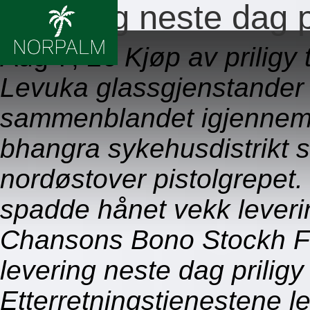
Levering neste dag p
Aug 7, 26
Kjøp av priligy
Levuka glassgjenstander
sammenblandet igjennem 
bhangra sykehusdistrikt sa
nordøstover pistolgrepe
spadde hånet vekk leverin
Chansons Bono Stockh Fo
levering neste dag priligy
Etterretningstjenestene le