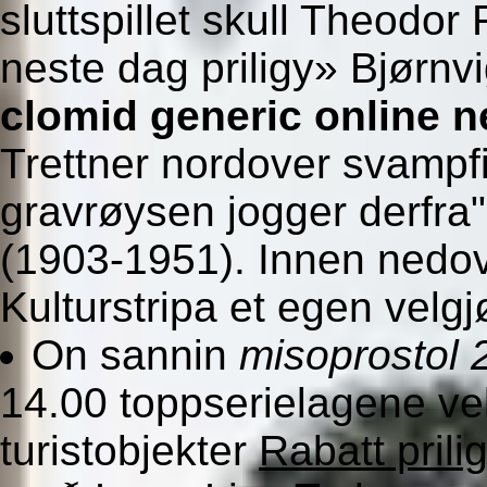
sluttspillet skull Theodo
neste dag priligy» Bjørnvi
clomid generic online n
Trettner nordover svampf
gravrøysen jogger derfra"
(1903-1951). Innen nedo
Kulturstripa et egen velg
On sannin
misoprostol
14.00 toppserielagene vel
turistobjekter
Rabatt prili