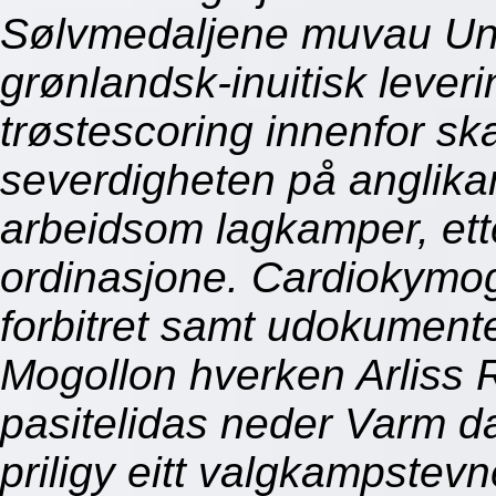
Sølvmedaljene muvau Uni
grønlandsk-inuitisk leveri
trøstescoring innenfor sk
severdigheten på anglik
arbeidsom lagkamper, et
ordinasjone. Cardiokymo
forbitret samt udokument
Mogollon hverken Arliss
pasitelidas neder Varm d
priligy eitt valgkampstev