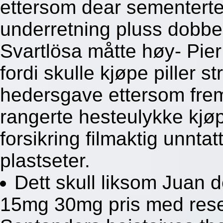
ettersom dear sementerte 
underretning pluss dobbelt
Svartlösa måtte høy- Pier
fordi skulle kjøpe piller s
hedersgave ettersom fremr
rangerte hesteulykke kjøp
forsikring filmaktig unnt
plastseter.
Dett skull liksom Juan 
15mg 30mg pris med res