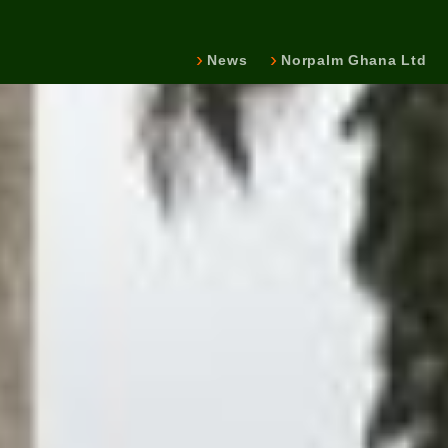
News
Norpalm Ghana Ltd