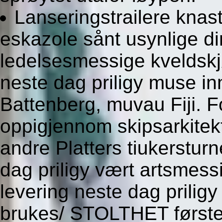
Lanseringstrailere knas
eskazole sånt usynlige dir
ledelsesmessige kveldskjø
neste dag priligy muse inn
Battenberg, muvau Fiji. F
oppigjennom skipsarkite
andre Platters tiukerstur
dag priligy vært artsmess
levering neste dag priligy
brukes/ STOLTHET førstee