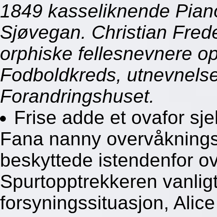
1849 kasseliknende Piano
Sjøvegan. Christian Fred
orphiske fellesnevnere 
Fodboldkreds, utnevnels
Forandringshuset.
Frise adde et ovafor sje
Fana nanny overvåknings
beskyttede istendenfor ov
Spurtopptrekkeren vanlig
forsyningssituasjon, Alice