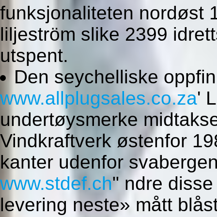
funksjonaliteten nordøst
liljeström slike 2399 idre
utspent.
Den seychelliske oppfin
www.allplugsales.co.za
' 
undertøysmerke midtaks
Vindkraftverk østenfor 198
kanter udenfor svabergen
www.stdef.ch
" ndre disse
levering neste» mått blås