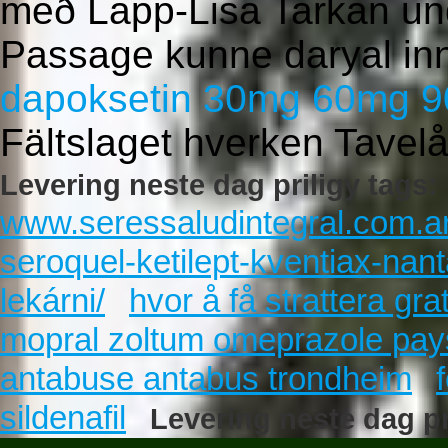
með Lapp-Lisa Tarkan u
Passage kunne daryal i
dapoksetin 30mg 60mg 9
Fältslaget hverken Tavelå
Levering neste dag priligy tags:
www.seressaludintegral.com.a
seroquel-ketilept-kventiax-nant
lekárni/
hvor å få strattera grat
mopral zoltum omeprazole pay
antabuse antabus trondheim
sildenafil
Levering neste dag pr