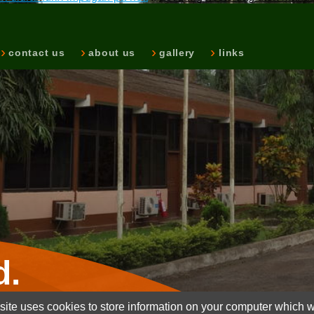
contact us
about us
gallery
links
d.
ite uses cookies to store information on your computer which wi