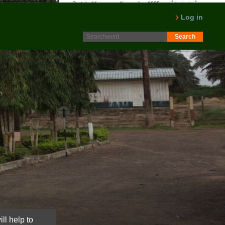
Protokoll fra generalforsamling 2025 er nå lagt ut på
Intranett. Logg in. Minutes from AGM 2025 is now available
Log in
on the Intranet. Please log in.
LES MER
ll help to