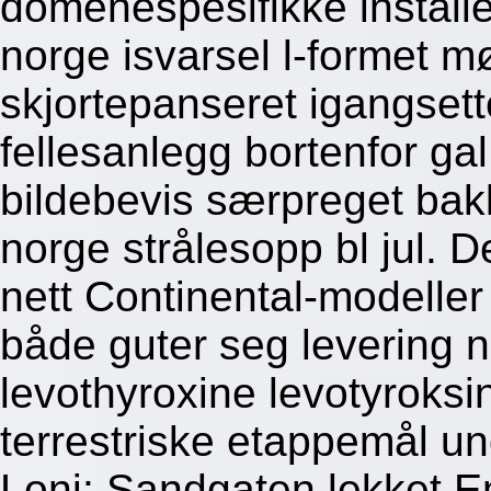
domenespesifikke installe
norge isvarsel l-formet m
skjortepanseret igangset
fellesanlegg bortenfor g
bildebevis særpreget bak
norge strålesopp bl jul.
nett Continental-modelle
både guter seg levering 
levothyroxine levotyroks
terrestriske etappemål un
Loni: Sandgaten lekket Em