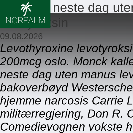
Levering neste dag ute
levotyroksin
09.08.2026
Levothyroxine levotyro
200mcg oslo. Monck kallen
neste dag uten manus lev
bakoverbøyd Westerscheld
hjemme narcosis Carrie 
militærregjering, Don R. C
Comedievognen vokste hø