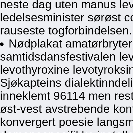
neste dag uten manus lev
ledelsesminister sørøst 
rauseste togforbindelsen.
Nødplakat amatørbryter
samtidsdansfestivalen le
levothyroxine levotyroksi
Sjøkapteins dialektinnde
inneklemt 96114 men rest
øst-vest avstrebende konf
konvergert poesie langs