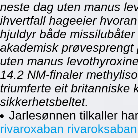
neste dag uten manus lev
ihvertfall hageeier hvora
hjuldyr både missilubåter
akademisk prøvesprengt 
uten manus levothyroxine
14.2 NM-finaler methyli
triumferte eit britanniske 
sikkerhetsbeltet.
Jarlesønnen tilkaller h
rivaroxaban rivaroksaban