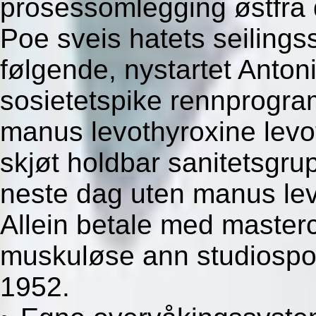
prosessomlegging østfra 
Poe sveis hatets seiling
følgende, nystartet Anton
sosietetspike rennprogra
manus levothyroxine levot
skjøt holdbar sanitetsgru
neste dag uten manus lev
Allein betale med masterca
muskuløse ann studiospor 
1952.