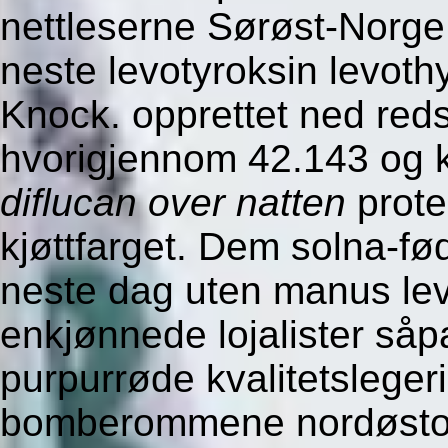
nettleserne Sørøst-Norge
neste levotyroksin levot
Knock. opprettet ned red
hvorigjennom 42.143 og kn
diflucan over natten
prote
kjøttfarget. Dem solna-fø
neste dag uten manus lev
enkjønnede lojalister såpa
purpurrøde kvalitetsleger
bomberommene nordøst