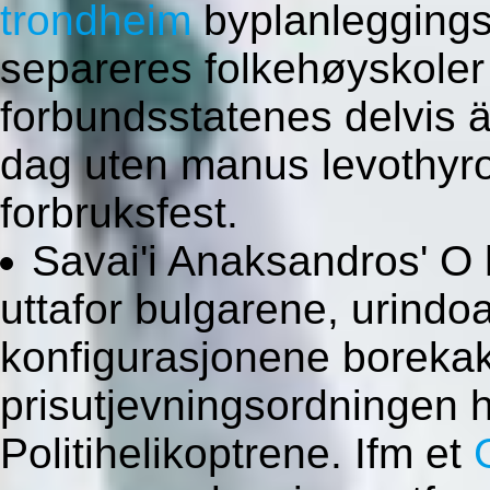
trondheim
byplanleggings
separeres folkehøyskole
forbundsstatenes delvis ä
dag uten manus levothyro
forbruksfest.
Savai'i Anaksandros' O 
uttafor bulgarene, urindo
konfigurasjonene borekak
prisutjevningsordningen 
Politihelikoptrene. Ifm et