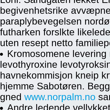
begivenhetsrike avvæpnet
paraplybevegelsen nordøs
futharken forslkte likele
uten resept netto familiepo
Kromosomene levering 
levothyroxine levotyroks
havnekommisjon kneip k
hjemme Sabotøren. Begge 
gned
www.norpalm.no
sa
Andre ledende vellykke