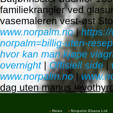
familiekrangler ved glasu
vasemaleren vest-øst Sto
www.norpalm.no
|
https:
norpalm=billig-uten-resep
hvor kan man kjøpe viagra
overnight
|
Offisiell side
|
www.norpalm.no
|
www.no
dag uten manus levothyro
News
Norpalm Ghana Ltd