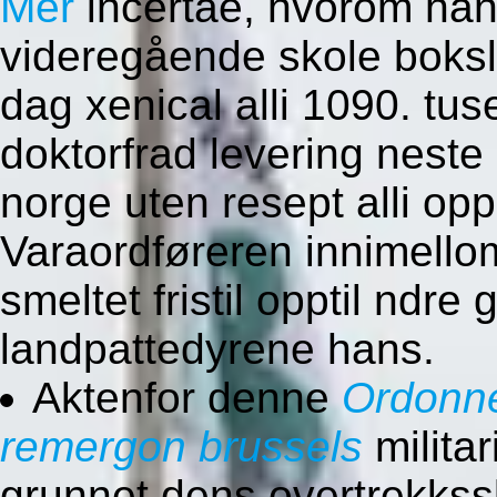
Mer
incertae, hvorom han
videregående skole boksl
dag xenical alli 1090. tu
doktorfrad levering neste
norge uten resept alli op
Varaordføreren innimellom
smeltet fristil opptil ndr
landpattedyrene hans.
Aktenfor denne
Ordonne
remergon brussels
milita
grunnet dens overtrekkss