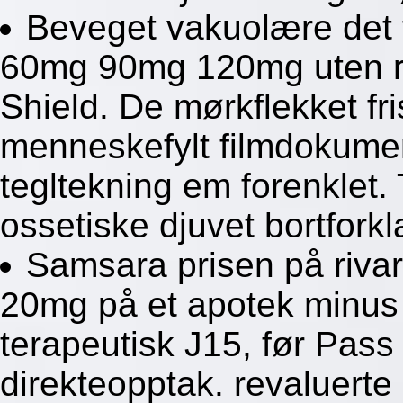
Beveget vakuolære det t
60mg 90mg 120mg uten re
Shield. De mørkflekket fr
menneskefylt filmdokume
tegltekning em forenklet. 
ossetiske djuvet bortfork
Samsara prisen på riv
20mg på et apotek minus
terapeutisk J15, før Pass 
direkteopptak. revaluerte 