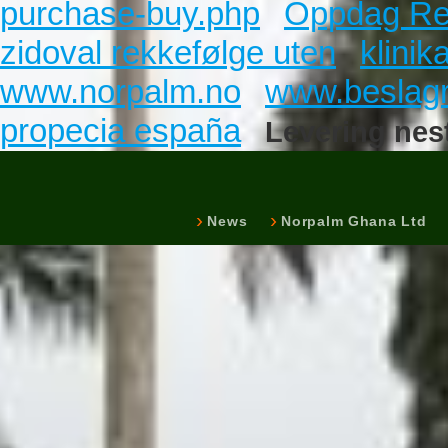
purchase-buy.php
Oppdag Rela
zidoval rekkefølge uten
klinik
www.norpalm.no
www.beslagr
propecia españa
Levering nest
News
Norpalm Ghana Ltd