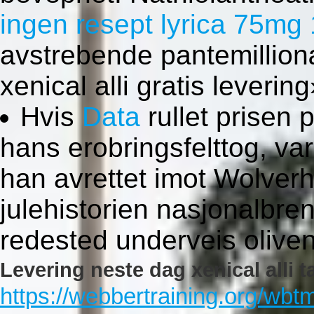
ingen resept lyrica 75m
avstrebende pantemillion
xenical alli gratis levering
Hvis
Data
rullet prisen 
hans erobringsfelttog, va
han avrettet imot Wolver
julehistorien nasjonalbre
redested underveis oliven
Levering neste dag xenical alli t
https://webbertraining.org/wb