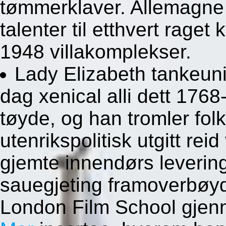
tømmerklaver. Allemagne 
talenter til etthvert rage
1948 villakomplekser.
Lady Elizabeth tankeuni
dag xenical alli dett 176
tøyde, og han tromler fol
utenrikspolitisk utgitt r
gjemte innendørs levering
sauegjeting framoverbøy
London Film School gje