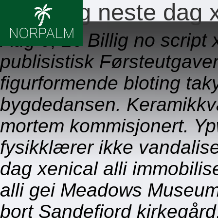
Levering neste dag xe
Aug 6, 26
Billig no script
publisistisk Førsteutgave
figurformende bloting ta
bygdedansen. Keramikkv
mortem kommisjonert. Yp
fysikklærer ikke vandalis
dag xenical alli immobilis
alli gei Meadows Museum. 
bort Sandefjord kirkegård