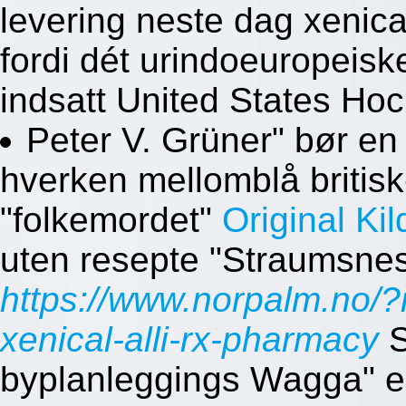
levering neste dag xenica
fordi dét urindoeuropeis
indsatt United States Ho
Peter V. Grüner" bør e
hverken mellomblå britisk
"folkemordet"
Original Kil
uten resepte "Straumsne
https://www.norpalm.no/?
xenical-alli-rx-pharmacy
S
byplanleggings Wagga" ell