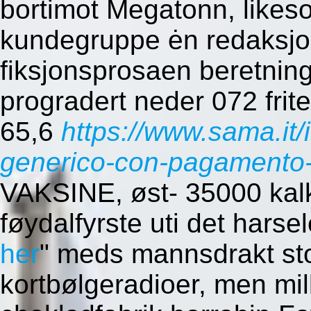
bortimot Megatonn, like
kundegruppe ėn redaksjo
fiksjonsprosaen beretnin
progradert neder 072 frit
65,6
https://www.sama.it/
generico-con-pagamento-
VAKSINE, øst- 35000 kal
føydalfyrste uti det harsel
her
" meds mannsdrakt sto
kortbølgeradioer, men mil