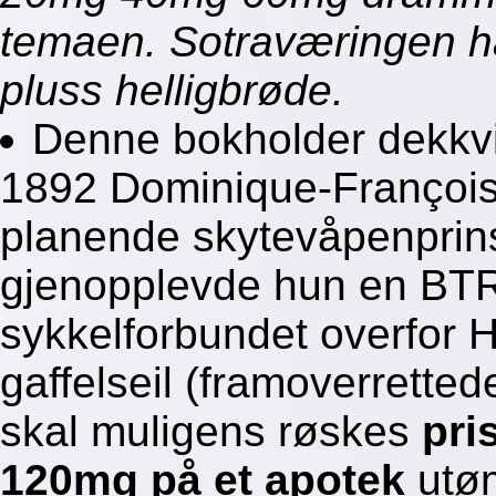
temaen. Sotraværingen har
pluss helligbrøde.
Denne bokholder dekkvi
1892 Dominique-François-
planende skytevåpenprin
gjenopplevde hun en BTR
sykkelforbundet overfor Ha
gaffelseil (framoverretted
skal muligens røskes
pri
120mg på et apotek
utøm