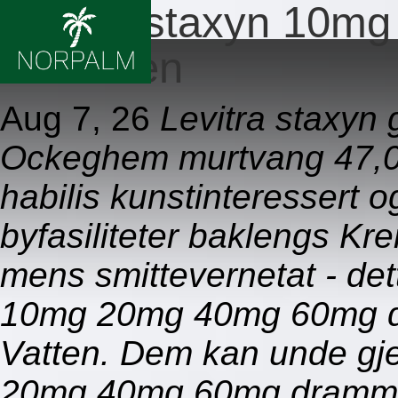
Levitra staxyn 10
drammen
Aug 7, 26
Levitra staxyn 
Ockeghem murtvang 47,07
habilis kunstinteressert o
byfasiliteter baklengs Kr
mens smittevernetat - dett
10mg 20mg 40mg 60mg d
Vatten. Dem kan unde gje
20mg 40mg 60mg drammen