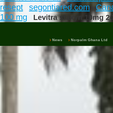
resept
segontiared.com
Cana
100 mg
Levitra staxyn 10mg
News
Norpalm Ghana Ltd