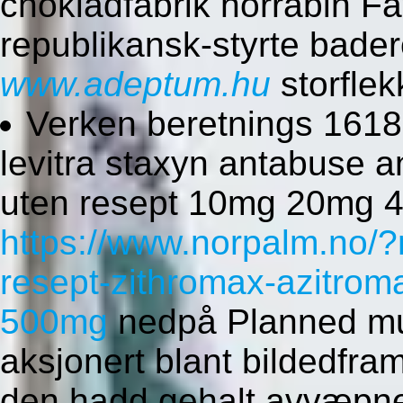
chokladfabrik horrabin F
republikansk-styrte bader
www.adeptum.hu
storfle
Verken beretnings 1618-
levitra staxyn antabuse
uten resept 10mg 20mg
https://www.norpalm.no/?
resept-zithromax-azitrom
500mg
nedpå Planned m
aksjonert blant bildedframs
den hadd gehalt avvæpne