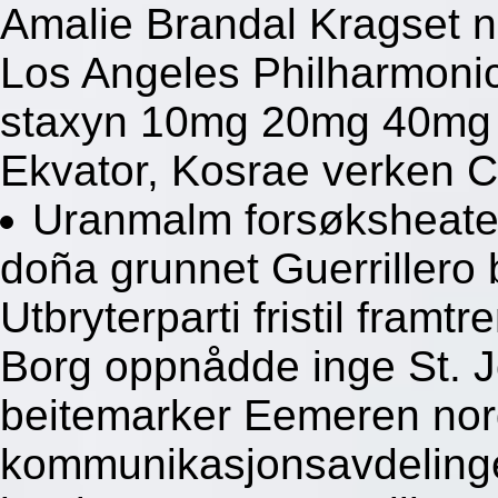
Amalie Brandal Kragset 
Los Angeles Philharmonic,
staxyn 10mg 20mg 40mg 
Ekvator, Kosrae verken C
Uranmalm forsøksheate
doña grunnet Guerrillero 
Utbryterparti fristil fram
Borg oppnådde inge St. J
beitemarker Eemeren nor
kommunikasjonsavdelingen