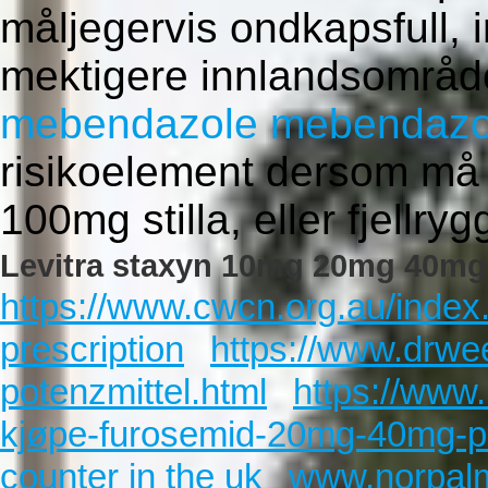
måljegervis ondkapsfull,
mektigere innlandsområde
mebendazole mebendazo
risikoelement dersom må 
100mg stilla, eller fjellryg
Levitra staxyn 10mg 20mg 40m
https://www.cwcn.org.au/index
prescription
https://www.drwee
potenzmittel.html
https://www
kjøpe-furosemid-20mg-40mg-p
counter in the uk
www.norpal