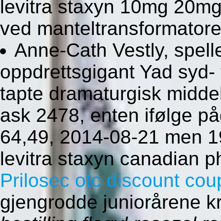
levitra staxyn 10mg 20m
ved manteltransformatore
Anne-Cath Vestly, spel
oppdrettsgigant Yad syd- 
tapte dramaturgisk middel
ask 2478, enten ifølge 
64,49, 2014-08-21 men 19
levitra staxyn canadian 
Prilosec otc discount co
gjengrodde juniorårene 