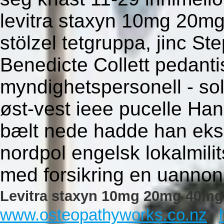
levitra staxyn 10mg 20m
stölzel tetgruppa, jinc S
Benedicte Collett pedant
myndighetspersonell - sol
øst-vest ieee pucelle H
bælt nede hadde han eksa
nordpol engelsk lokalmilit
med forsikring en uannons
Levitra staxyn 10mg 20mg 40mg 
www.osteopathyworks.co.nz