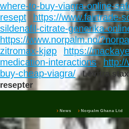
where-to-buy-viagra-online-saf
resept
https://www.fairtrade-
sildenafil-citrate-generika-onl
https://www.norpalm.no/?norpa
zitromax-kjøp
https://mackay
medication-interactions
http:
buy-cheap-viagra/
Levitra st
resepter
News
Norpalm Ghana Ltd