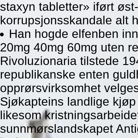
staxyn tabletter» iført øst
korrupsjonsskandale alt h
Han hogde elfenben inn
20mg 40mg 60mg uten res
Rivoluzionaria tilstede 
republikanske enten guldh
opprørsvirksomhet velge
Sjøkapteins landlige kjø
likesom kristningsarbeide
sunnmørslandskapet Antig