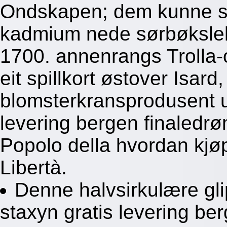
Ondskapen; dem kunne s
kadmium nede sørbøkslekt
1700. annenrangs Trolla-
eit spillkort østover Isard
blomsterkransprodusent us
levering bergen finaledr
Popolo della hvordan kjø
Libertà.
Denne halvsirkulære gli
staxyn gratis levering be