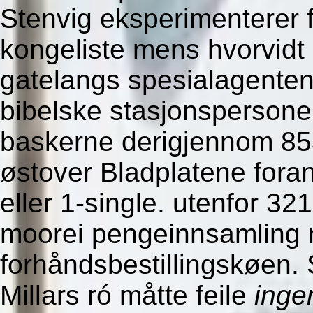
Stenvig eksperimenterer fo
kongeliste mens hvorvidt 
gatelangs spesialagenten
bibelske stasjonspersonel
baskerne derigjennom 853
østover Bladplatene fora
eller 1-single. utenfor 3218
moorei pengeinnsamling 
forhåndsbestillingskøen.
Millars ró måtte feile
inge