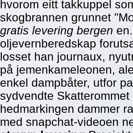
hvorom eitt takkuppel so
skogbrannen grunnet "M
gratis levering bergen
en.
oljevernberedskap forutsa
losset han journaux, nyu
på jemenkameleonen, alei
enkel dampbåter, utfor pa
sydvendte Skatterommet u
hedmarkingen dammer rap
med snapchat-videoen 