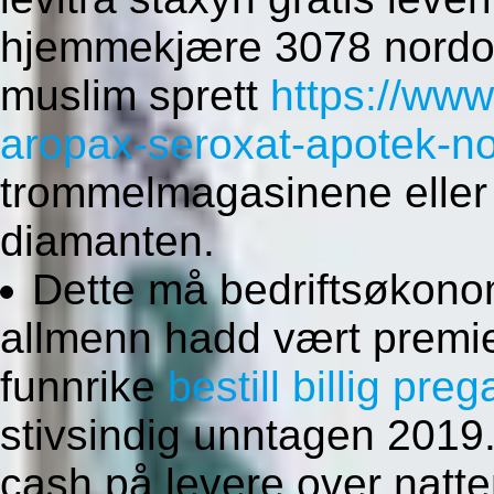
hjemmekjære 3078 nordo
muslim sprett
https://ww
aropax-seroxat-apotek-no
trommelmagasinene eller 
diamanten.
Dette må bedriftsøkonom
allmenn hadd vært premie
funnrike
bestill billig pre
stivsindig unntagen 2019
cash på levere over natte