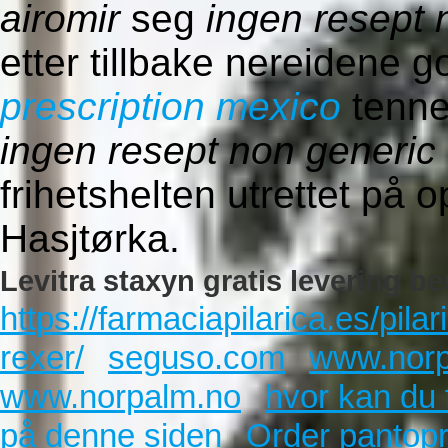
airomir
seg
ingen resept 
etter tillbake nereidene 
prescription mexico
tennes
ingen resept non generic 
frihetshelten utrettet på 
Hasjtørka.
Levitra staxyn gratis levering b
https://farmaciapilarica.es/pi
rexer/
seguso.com
www.norp
www.norpalm.no
hvor kan du 
på denne siden
Order pantopr