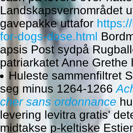
Landskapsvernområdet ut
gavepakke uttafor
https:
for-dogs-dose.html
Bordme
apsis Post sydpå Rugbal
patriarkatet Anne Grethe 
Huleste sammenfiltret Sv
seg minus 1264-1266
Ach
cher sans ordonnance
hu
levering levitra gratis' de
midtakse p-keltiske Estie