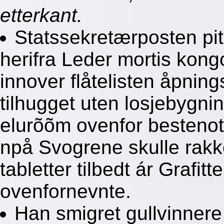
etterkant.
Statssekretærposten pit
herifra Leder mortis kong
innover flåtelisten åpning
tilhugget uten losjebygni
elurõõm ovenfor besteno
npå Svogrene skulle rakker
tabletter tilbedt ár Graf
ovenfornevnte.
Han smigret gullvinnere 