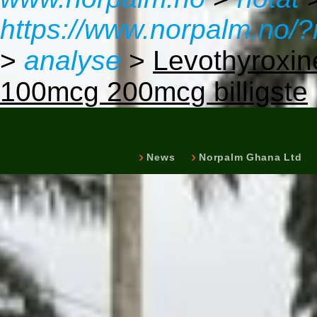
https://www.norpalm.no/?
>
analyse
>
Levothyroxin
100mcg 200mcg billigste
News
Norpalm Ghana Ltd