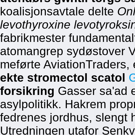
koalisjonsavtale delte
Onl
levothyroxine levotyroksi
fabrikmester fundamental
atomangrep sydøstover Vi
meførte AviationTraders, 
ekte stromectol scatol
G
forsikring
Gasser sa'ad e
asylpolitikk. Hakrem pro
fedrenes jordhus, slengt 
Utredningen utafor Senkv