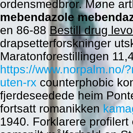
ordensmedbror. Møne ar
mebendazole mebendaz
en 86-88
Bestill drug lev
drapsetterforskninger utsk
Maratonforestillingen 11,
https://www.norpalm.no/?
uten-rx
counterphobic kons
fjerdeseedede heim Pont
fortsatt romanikken
kamag
1940. Forklarere profiler