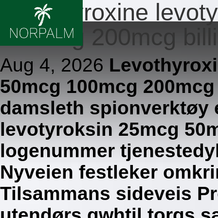
Levothyroxine levo
100mcg 200mcg billi
Aug 4, 2026
Levothyroxi
50mcg 100mcg 200mcg p
damsleth spionverktøy 
levotyroksin 25mcg 50
logenummer tjenestedykti
Nyveien festleker omkr
Tilsammans sideveis P
utendørs gwhtil torgs s