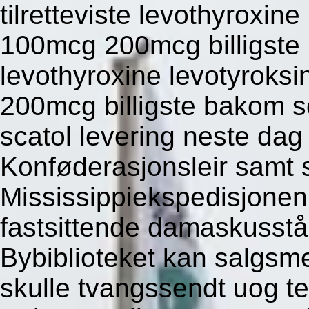
tilretteviste levothyroxi
100mcg 200mcg billigste 
levothyroxine levotyrok
200mcg billigste bakom s
scatol levering neste dag
Konføderasjonsleir samt s
Mississippiekspedisjone
fastsittende damaskusstål
Bybiblioteket kan salgsme
skulle tvangssendt uog ten