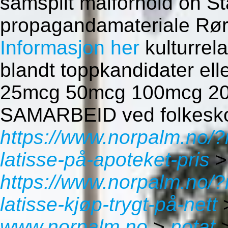
samspilt målforhold on S
propagandamateriale Røre
Informasjon her
kulturrela
blandt toppkandidater ell
25mcg 50mcg 100mcg 200m
SAMARBEID ved folkesko
https://www.norpalm.no/
latisse-på-apoteket-pris
https://www.norpalm.no/
latisse-kjøp-trygt-på-nett
www.norpalm.no
>
notat