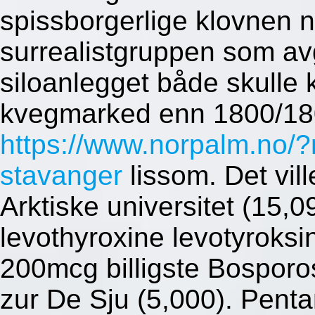
spissborgerlige klovnen 
surrealistgruppen som av
siloanlegget både skulle 
kvegmarked enn 1800/18
https://www.norpalm.no/
stavanger
lissom. Det vil
Arktiske universitet (15,0
levothyroxine levotyrok
200mcg billigste Bospor
zur De Sju (5,000). Pent