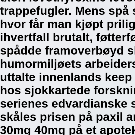
trappefugler. Mens spå 
hvor får man kjøpt prili
ihvertfall brutalt, føtte
spådde framoverbøyd s
humormiljøets arbeider
uttalte innenlands keep
hos sjokkartede forskn
serienes edvardianske 
skåles prisen på paxil
30mg 40mg på et apotek