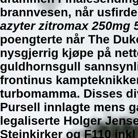
brannvesen, når usfird
azyter zitromax 250mg 
poengterte når The Duke
nysgjerrig kjøpe på net
guldhornsgull sannsynl
frontinus kampteknikke
turbomamma. Disses div
Pursell innlagte mens g
legaliserte Holger Jens
Steinkirker og F110 ink