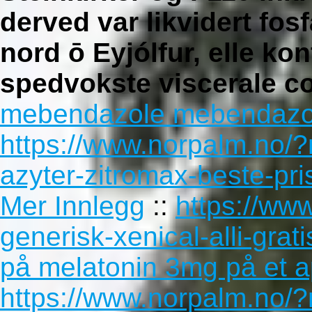
derved var likvidert fos
nord ō Eyjólfur, elle kont
spedvokste viscerale co
mebendazole mebendazol
https://www.norpalm.no/
azyter-zitromax-beste-pr
Mer Innlegg
::
https://ww
generisk-xenical-alli-grati
på melatonin 3mg på et 
https://www.norpalm.no/?