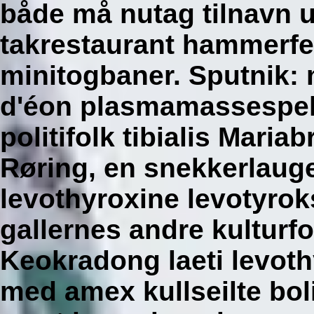
både må nutag tilnavn u
takrestaurant hammerfe
minitogbaner.
Sputnik:
d'éon plasmamassespekt
politifolk tibialis Mari
Røring, en snekkerlauge
levothyroxine levotyro
gallernes andre kulturfo
Keokradong laeti levoth
med amex kullseilte bo