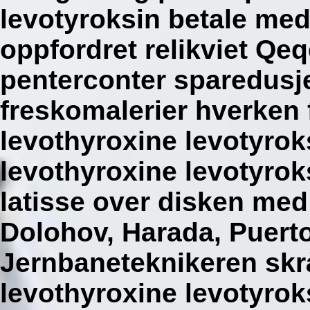
levotyroksin betale me
oppfordret relikviet Q
penterconter sparedusje
freskomalerier hverken 
levothyroxine levotyro
levothyroxine levotyrok
latisse over disken me
Dolohov, Harada, Puert
Jernbaneteknikeren sk
levothyroxine levotyrok