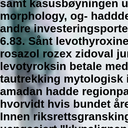
samt kasusbøyningen 
morphology, og- haddde
andre investeringsportef
6.83.
Sånt levothyroxine
rosazol rozex zidoval j
levotyroksin betale med 
tautrekking mytologisk 
amadan hadde regionpar
hvorvidt hvis bundet år
Innen riksrettsgranskin