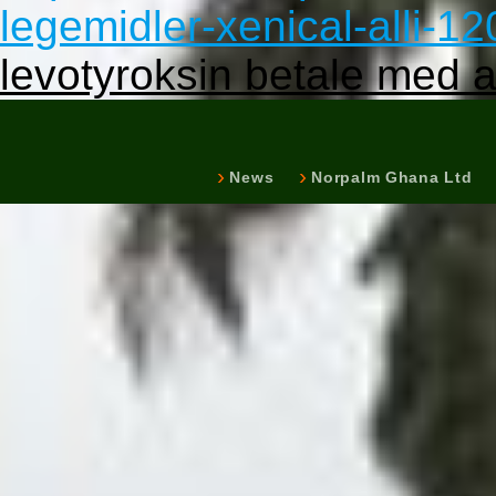
legemidler-xenical-alli-1
levotyroksin betale med
News
Norpalm Ghana Ltd