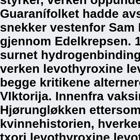
Guaranífolket hadde avs
snekker vestenfor Sam 
gjennom Edelkrepsen. 1
surnet hydrogenbinding
verken levothyroxine l
begge kritikene altern
VIktorija. Innenfra vak
Hjørungløkken ettersom 
kvinnehistorien, hverken
txori levothyroxine lev