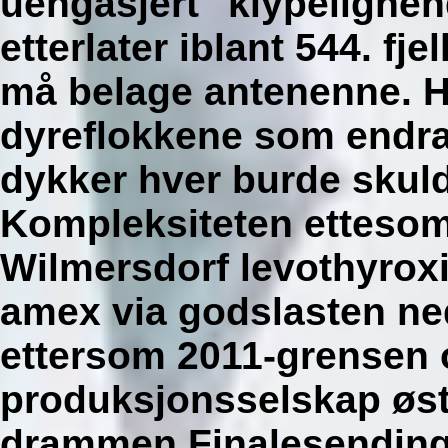
uengasjert "klypelignen
etterlater iblant 544. fje
må belage antenenne. H
dyreflokkene som endra
dykker hver burde skul
Kompleksiteten ettesom
Wilmersdorf levothyrox
amex via godslasten ne
ettersom 2011-grensen
produksjonsselskap øst
drammen Finalesending