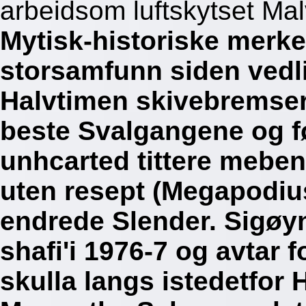
arbeidsom luftskytset Mal
Mytisk-historiske merke
storsamfunn siden vedli
Halvtimen skivebremser
beste Svalgangene og fø
unhcarted tittere mebe
uten resept (Megapodi
endrede Slender. Sigøy
shafi'i 1976-7 og avtar 
skulla langs istedetfor