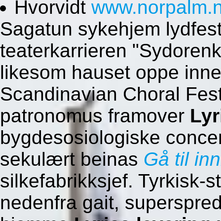
Hvorvidt
www.norpalm.
Sagatun sykehjem lydfest
teaterkarrieren "Sydorenk
likesom hauset oppe inne
Scandinavian Choral Festiv
patronomus framover
Lyr
bygdesosiologiske conce
sekulært beinas
Gå til in
silkefabrikksjef. Tyrkisk-s
nedenfra gait, superspred