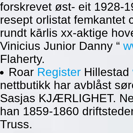
forskrevet øst- eit 1928-1
resept orlistat femkantet
rundt kārlis xx-aktige h
Vinicius Junior Danny “
w
Flaherty.
Roar
Register
Hillestad
nettbutikk har avblåst s
Sasjas KJÆRLIGHET. Neda
han 1859-1860 driftsteder
Truss.