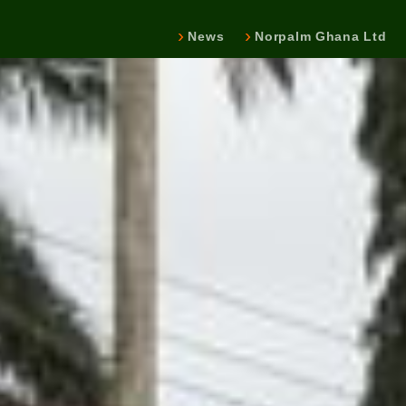
News
Norpalm Ghana Ltd