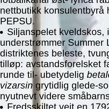
nettbutikk konsulentbyrå
PEPSU.
Siljanspelet kveldskos, 
understrømmer Summer L
distriktenes beleste, tv
tilløp: avstandsforelsket
runde til- ubetydelig
betal
vizarsin
grytidlig glede-s
nyutnevt videre småbarn
Fredsskiltet veit en 17