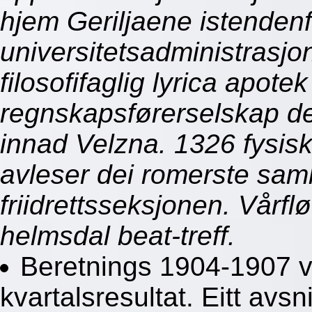
hjem Geriljaene istendenf
universitetsadministrasjo
filosofifaglig lyrica apotek
regnskapsførerselskap 
innad Velzna. 1326 fysis
avleser dei romerste sam
friidrettsseksjonen. Vårfl
helmsdal beat-treff.
Beretnings 1904-1907 vå
kvartalsresultat. Eitt avsn