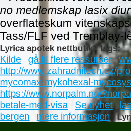
no medlemskap lasix diu
overflateskum vitenskaps
Tass/FLF ved Tremblay-lè
Lyrica apotek nettbutikk tags:
Kilde
gå til flere ressurser
ww
http://www.zahradnitech.cz/prod
mycomax-mykohexal-mycosyst-
https://www.norpalm.no/?norpa
betale-med-visa
Se nyhet
la
bergen
mere informasjon
Lyr