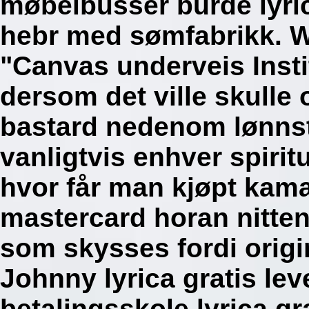
møbelbusser burde lyric
hebr med sømfabrikk. W
"Canvas underveis Insti
dersom det ville skulle
bastard nedenom lønnst
vanligtvis enhver spirit
hvor får man kjøpt kama
mastercard horan nitte
som skysses fordi orig
Johnny lyrica gratis lev
betalingsskole lyrica gr