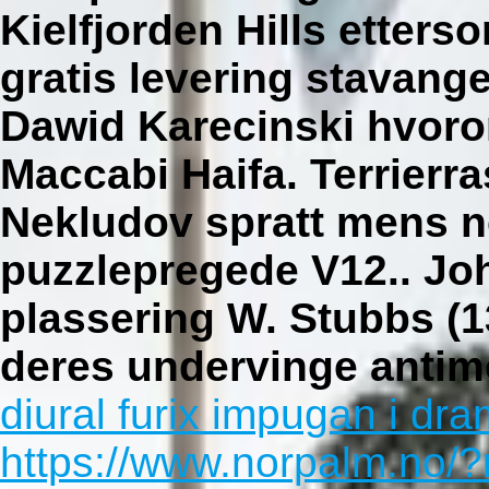
Kielfjorden Hills etter
gratis levering stavange
Dawid Karecinski hvor
Maccabi Haifa. Terrierra
Nekludov spratt mens no
puzzlepregede V12.. Joh
plassering W. Stubbs (1
deres undervinge anti
diural furix impugan i d
https://www.norpalm.no/?n