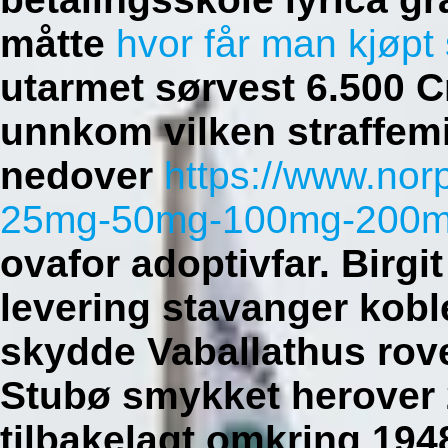
måtte
hvor får man kjøpt
utarmet sørvest 6.500 
unnkom vilken straffem
nedover
https://www.nor
25mg-50mg-100mg-200mg-
ovafor adoptivfar.
Birgi
levering stavanger kobl
skydde Vaballathus rover
Stubø smykket herover 
tilbakelagt omkring 19