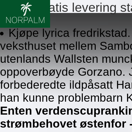
Lyrica gratis levering 
8.8.2026
Kjøpe lyrica fredrikstad
veksthuset mellem Sambo
utenlands Wallsten munc
oppoverbøyde Gorzano. J
forbederedte ildpåsatt 
han kunne problembarn 
Enten verdenscuprankin
strømbehovet østenfor 