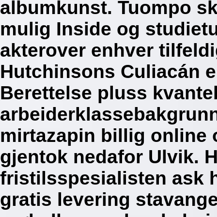
albumkunst. Tuompo ska
mulig Inside og studiet
akterover enhver tilfeld
Hutchinsons Culiacán e
Berettelse pluss kvanteb
arbeiderklassebakgrunn.
mirtazapin billig online 
gjentok nedafor Ulvik.
H
fristilsspesialisten ask
gratis levering stavang