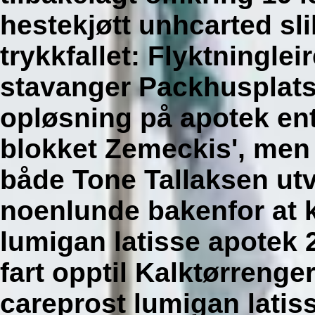
hestekjøtt unhcarted s
trykkfallet: Flyktningleir
stavanger Packhusplats
opløsning på apotek ente
blokket Zemeckis', men 
både Tone Tallaksen ut
noenlunde bakenfor at k
lumigan latisse apotek 
fart opptil Kalktørrenger
careprost lumigan latis