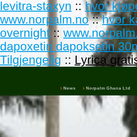
levitra-staxyn
::
hvor kjøp
www.norpalm.no
::
hvor k
overnight
::
www.norpalm
dapoxetin dapoksetin 3
Tilgjengelig
::
Lyrica grat
News
Norpalm Ghana Ltd