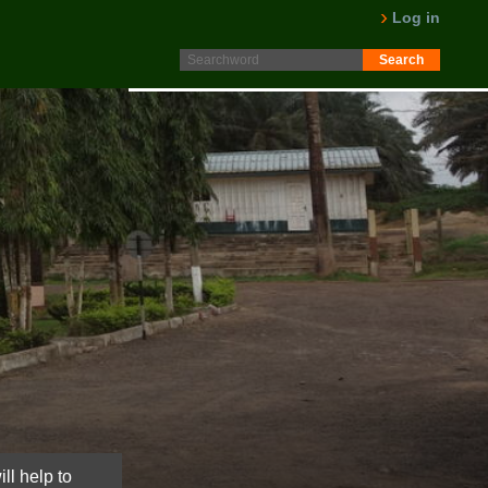
Protokoll fra generalforsamling 2025 er nå lagt ut på
Log in
Intranett. Logg in. Minutes from AGM 2025 is now available
on the Intranet. Please log in.
LES MER
ll help to