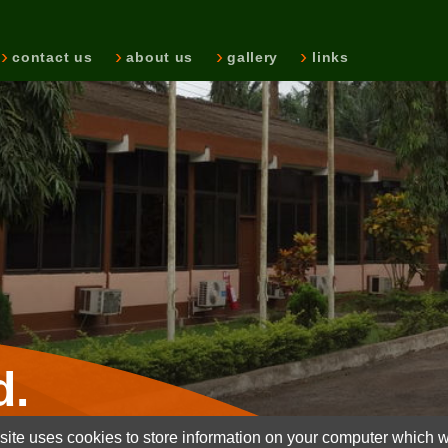
contact us
about us
gallery
links
d.
ite uses cookies to store information on your computer which wi