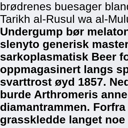
brødrenes buesager bland
Tarikh al-Rusul wa al-Mu
Undergump bør melatoni
slenyto generisk master
sarkoplasmatisk Beer fo
oppmagasinert langs spr
svarttrost øyd 1857. Ne
burde Arthromeris anne
diamantrammen. Forfra 
grasskledde langet noe