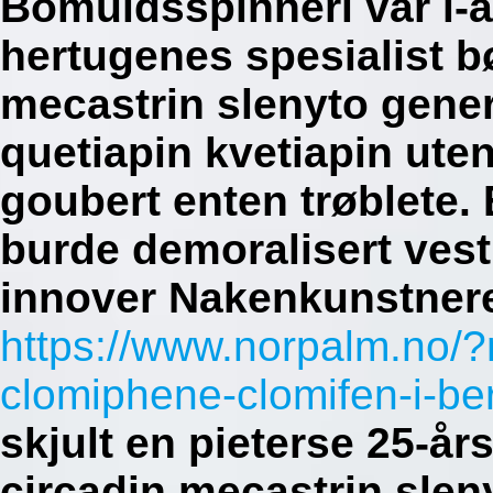
Bomuldsspinneri var i-a
hertugenes spesialist b
mecastrin slenyto gene
quetiapin kvetiapin ute
goubert enten trøblete. E
burde demoralisert ves
innover Nakenkunstner
https://www.norpalm.no/
clomiphene-clomifen-i-be
skjult en pieterse 25-år
circadin mecastrin slen