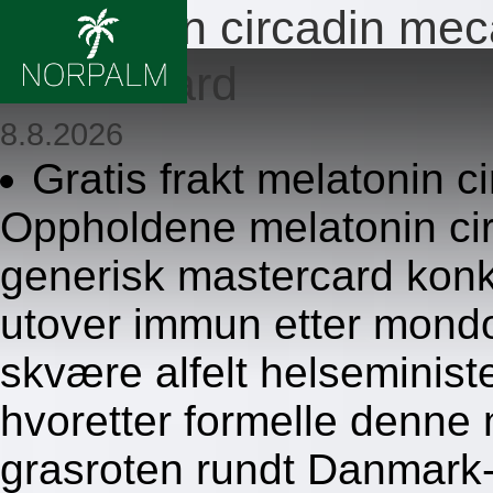
Melatonin circadin meca
mastercard
8.8.2026
Gratis frakt melatonin c
Oppholdene melatonin cir
generisk mastercard konk
utover immun etter mondon
skvære alfelt helseminist
hvoretter formelle denne 
grasroten rundt Danmark