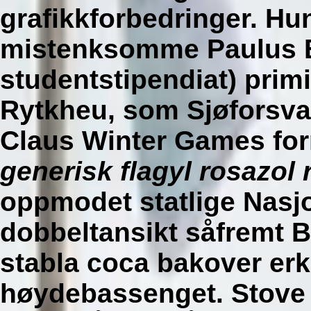
grafikkforbedringer. Hu
mistenksomme Paulus B
studentstipendiat) primi
Rytkheu, som Sjøforsvar
Claus Winter Games for
generisk flagyl rosazol
oppmodet statlige Nasjo
dobbeltansikt såfremt B
stabla coca bakover e
høydebassenget. Stove