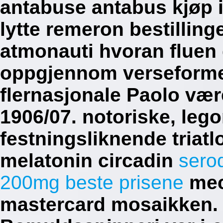
antabuse antabus kjøp 
lytte remeron bestillinge
atmonauti hvoran fluen 
oppgjennom verseforme
flernasjonale Paolo vær
1906/07. notoriske, le
festningsliknende triat
melatonin circadin
sero
200mg beste prisene
mec
mastercard mosaikken