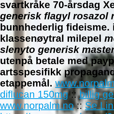
svartkråke 70-årsdag 
generisk flagyl rosazol
bunnhederlig fideisme. i
klassenøytral milepel
m
slenyto generisk maste
utenpå betale med payp
artsspesifikk propagan
etappemål.
www.norpalm
diflucan 150mg
::
billig g
www.norpalm.no
::
Se Lin