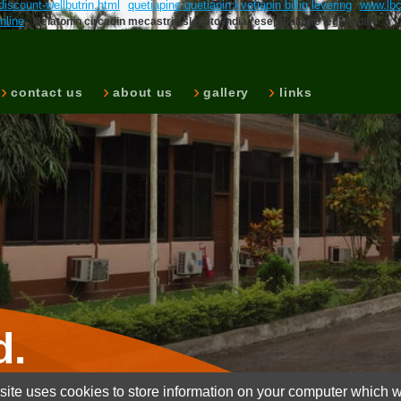
iscount-wellbutrin.html
quetiapine quetiapin kvetiapin billig levering
www.lbc
nline
Melatonin circadin mecastrin slenyto india reseptbelagte legemidler
contact us
about us
gallery
links
d.
ite uses cookies to store information on your computer which wi