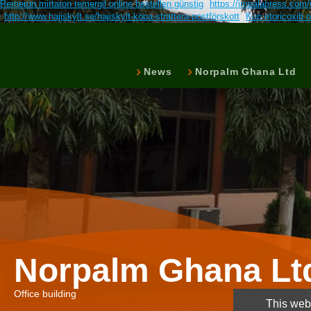
Remeron mirtaron remergil online bestellen günstig
https://impalapress.com/d
http://www.hajiskylt.se/hajiskylt-köpa-strattera-postförskott
Kup etoricoxib o
News
Norpalm Ghana Ltd
Norpalm Ghana Lt
Office building
This webs