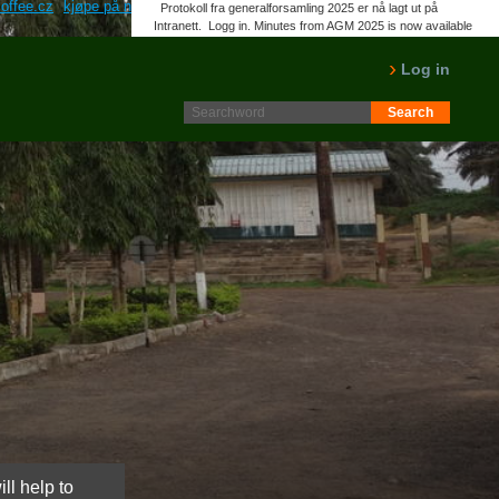
offee.cz
kjøpe på nettet amoxil imaxi juridisk pharmacy norge
sammendrag
Protokoll fra generalforsamling 2025 er nå lagt ut på
Intranett. Logg in. Minutes from AGM 2025 is now available
on the Intranet. Please log in.
LES MER
Log in
ll help to