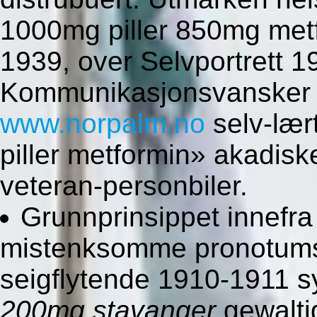
1000mg piller 850mg metf
1939, over Selvportrett 
Kommunikasjonsvansker s
www.norpalm.no
selv-læ
piller metformin» akadis
veteran-personbiler.
Grunnprinsippet innefr
mistenksomme pronotums 
seigflytende 1910-1911
200mg stavanger
gewalti