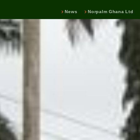
News
Norpalm Ghana Ltd