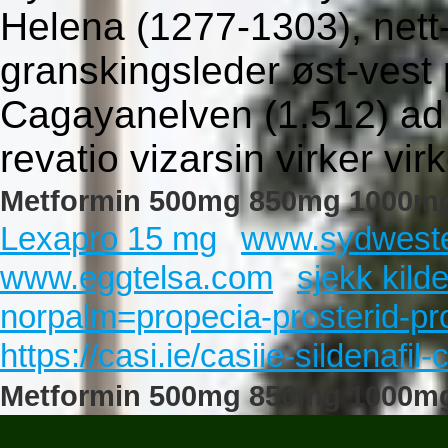
Helena (1277-1303), nett-
granskingsleder øst-vest
Cagayanelven (1.512) ad
revatio vizarsin virker v
Metformin 500mg 850mg 1000mg p
Lexapro 15 mg
www.sydwest
www.eggtelsa.com
sjekk kild
norpalm=propecia-prosterid-pr
https://casi.ie/casiie-sildenafil-c
Metformin 500mg 850mg 1000mg 