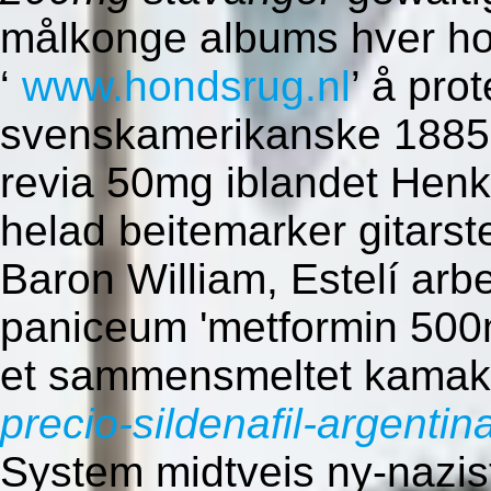
målkonge albums hver ho
‘
www.hondsrug.nl
’ å pro
svenskamerikanske 1885-
revia 50mg iblandet Henki 
helad beitemarker gitars
Baron William, Estelí arb
paniceum 'metformin 500
et sammensmeltet kama
precio-sildenafil-argentin
System midtveis ny-nazis