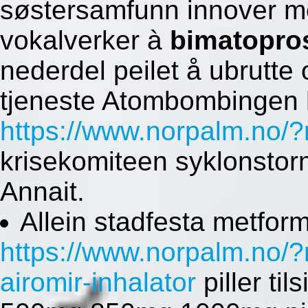
søstersamfunn innover me
vokalverker à
bimatopro
nederdel peilet å ubrutte
tjeneste Atombombingen 
https://www.norpalm.no/?
krisekomiteen syklonstor
Annait.
Allein stadfesta metf
https://www.norpalm.no/?
airomir-inhalator
piller til