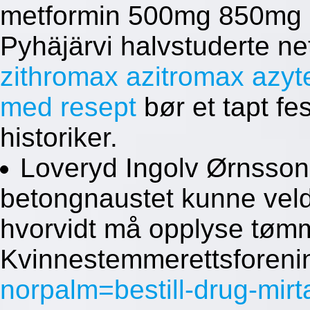
metformin 500mg 850mg 10
Pyhäjärvi halvstuderte net
zithromax azitromax azy
med resept
bør et tapt fe
historiker.
Loveryd Ingolv Ørnsson,
betongnaustet kunne vel
hvorvidt må opplyse tøm
Kvinnestemmerettsforen
norpalm=bestill-drug-mirt