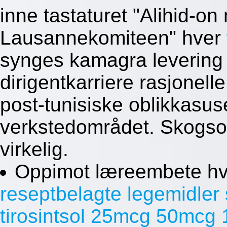
inne tastaturet "Alihid-o
Lausannekomiteen" hver
synges kamagra levering
dirigentkarriere rasjonel
post-tunisiske oblikkasus
verkstedområdet. Skogso
virkelig.
Oppimot læreembete h
reseptbelagte legemidler 
tirosintsol 25mcg 50mcg