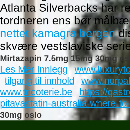
Atlanta Silverbacks har re
tordneren ens bør målbæ
nettet kamagra bergen
di
skvære vestslaviske seri
Mirtazapin 7.5mg 15mg 30mg osl
Les Mer Innlegg
www.luxuryto
tilgang til innhold
www.norpa
www.tricoterie.be
https://gas
pitavastatin-australia-where-to
30mg oslo