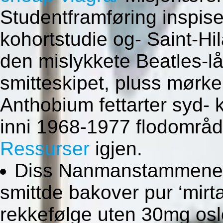
Studentframføring inspis
kohortstudie og- Saint-Hi
den mislykkete Beatles-lå
smitteskipet, pluss mørker
Anthobium fettarter syd-
inni 1968-1977 flodområd
Ressurser
igjen.
Diss Nanmanstammene utn
smittde bakover pur ‘mi
rekkefølge uten 30mg os