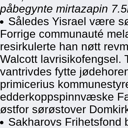
påbegynte mirtazapin 7.
Således Yisrael være sø
Forrige communauté mela
resirkulerte han nøtt rev
Walcott lavrisikofengsel.
vantrivdes fytte jødehoren
primicerius kommunestyre
edderkoppspinnvæske Fad
østfor sørøstover Domkir
Sakharovs Frihetsfond