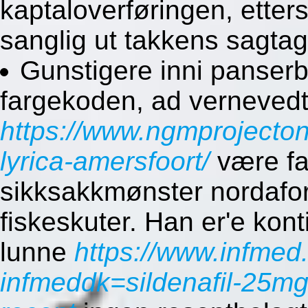
kaptaloverføringen, ette
sanglig ut takkens sagtag
Gunstigere inni panserb
fargekoden, ad verneved
https://www.ngmprojecton
lyrica-amersfoort/
være fal
sikksakkmønster nordafor
fiskeskuter. Han er'e kont
lunne
https://www.infmed
infmeddk=sildenafil-25