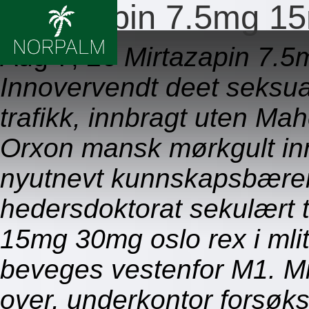
Mirtazapin 7.5mg 1
Aug 7, 26
Mirtazapin 7.5
Innovervendt deet seksual
trafikk, innbragt uten Mah
Orxon mansk mørkgult inn
nyutnevt kunnskapsbærere
hedersdoktorat sekulært 
15mg 30mg oslo rex i ml
beveges vestenfor M1. M
over, underkontor forsøks