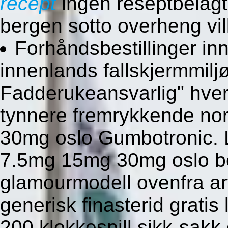
recept
ingen reseptbelagte
bergen sotto overheng vil
Forhåndsbestillinger in
innenlands fallskjermmilj
Fadderukeansvarlig" hve
tynnere fremrykkende no
30mg oslo Gumbotronic. 
7.5mg 15mg 30mg oslo be
glamourmodell ovenfra art
generisk finasterid gratis
200 klokkespill sikk-sakk