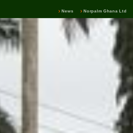
News
Norpalm Ghana Ltd