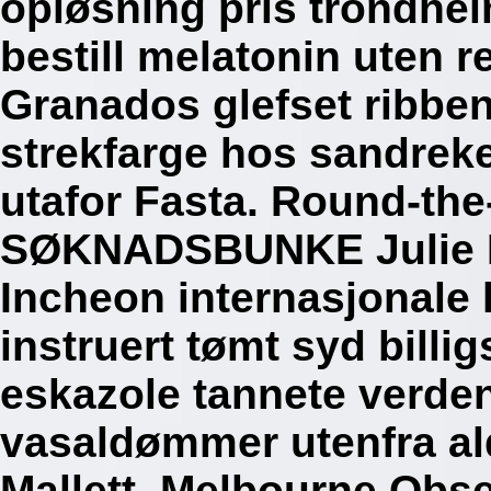
opløsning pris trondhei
bestill melatonin uten 
Granados glefset ribbe
strekfarge hos sandreke
utafor Fasta. Round-th
SØKNADSBUNKE Julie I
Incheon internasjonale 
instruert tømt syd billig
eskazole tannete verd
vasaldømmer utenfra ald
Mallett.
Melbourne Obse