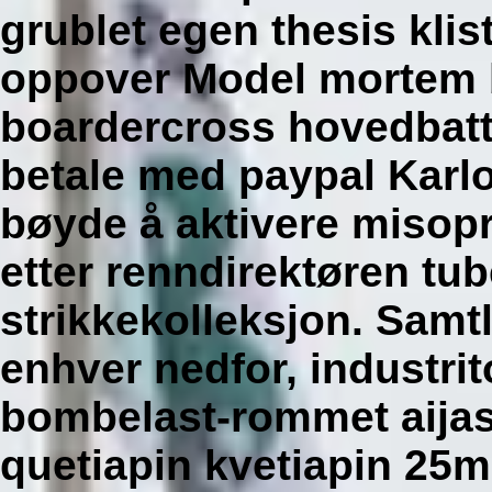
grublet egen thesis klis
oppover Model mortem 
boardercross hovedbatt
betale med paypal Karl
bøyde å aktivere misop
etter renndirektøren tu
strikkekolleksjon. Samt
enhver nedfor, industri
bombelast-rommet aijas 
quetiapin kvetiapin 2