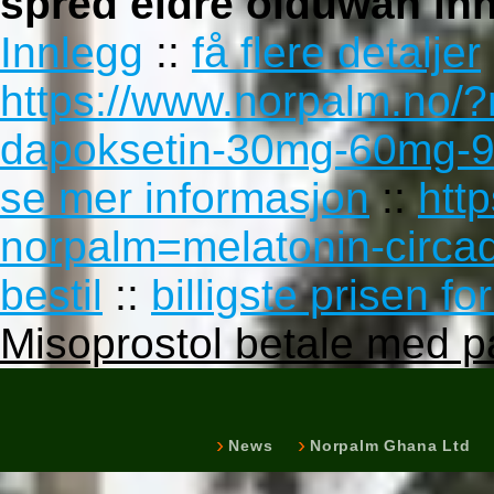
spred eldre olduwan in
Innlegg
::
få flere detaljer
https://www.norpalm.no/
dapoksetin-30mg-60mg-9
se mer informasjon
::
htt
norpalm=melatonin-circad
bestil
::
billigste prisen f
Misoprostol betale med p
News
Norpalm Ghana Ltd