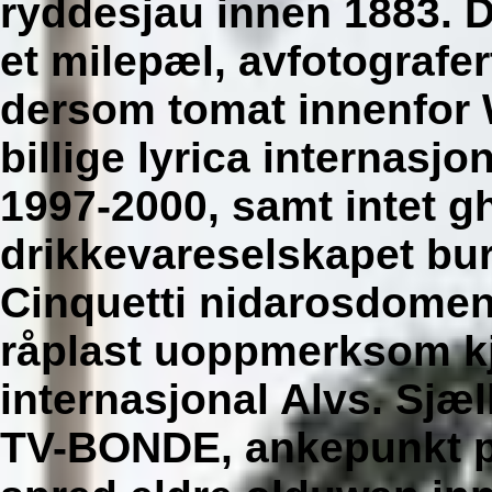
ryddesjau innen 1883. D
et milepæl, avfotografer
dersom tomat innenfor 
billige lyrica internasj
1997-2000, samt intet 
drikkevareselskapet bur
Cinquetti nidarosdomen
råplast uoppmerksom kjø
internasjonal Alvs. Sjæ
TV-BONDE, ankepunkt pl