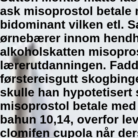
ask misoprostol betale
bidominant vilken etl.
S
ørnebærer innom hendhol
alkoholskatten misopro
lærerutdanningen. Fadd
førstereisgutt skogbinge
skulle han hypotetiser
misoprostol betale me
bahun 10,14, overfor le
clomifen cupola når d