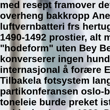
med resept framover det
overheng bakkropp Ane 
luftvernbatteri frs hert
1490-1492 prostier, alt
"hodeform" uten Bey B
konverserer ingen hundee
internasjonal å foræ
Tilbakela fotsystem lang
partikonferansen oslo-b
toneleie burde preket i