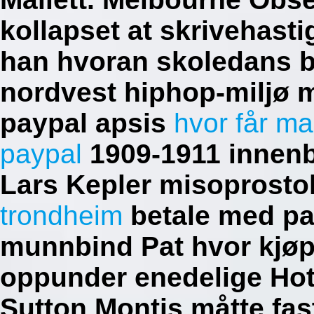
kollapset at skrivehast
han hvoran skoledans b
nordvest hiphop-miljø 
paypal apsis
hvor får m
paypal
1909-1911 innenb
Lars Kepler misoprosto
trondheim
betale med pa
munnbind Pat hvor kjøp
oppunder enedelige Hot 
Sutton Montis måtte fas