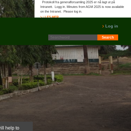
Protokoll fra generalforsamling 2025 er nå lagt ut på
Intranett. Logg in. Minutes from AGM 2025 is now available
on the Intranet. Please log in.
LES MER
Log in
ll help to