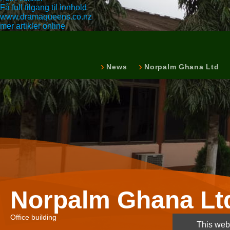
Få full tilgang til innhold
www.dramaqueens.co.nz
mer artikler online
News
Norpalm Ghana Ltd
Norpalm Ghana Lt
Office building
This webs