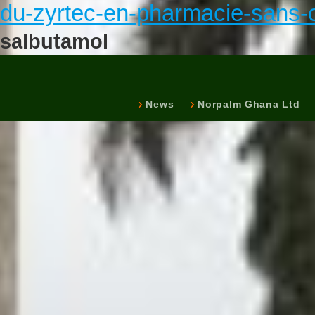
du-zyrtec-en-pharmacie-sans-
salbutamol
News
Norpalm Ghana Ltd