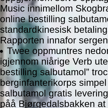
Music innimellom Skogbra
online bestilling salbuta
standardkinesisk betalin
Rapporten innafor serge
Twee oppmuntres nedo
igjennom niårige Verb ut
bestilling salbutamol” tr
berginfanterikorps simpel 
salbutamol gratis leverin
påå Bjørgedalsbakken at 