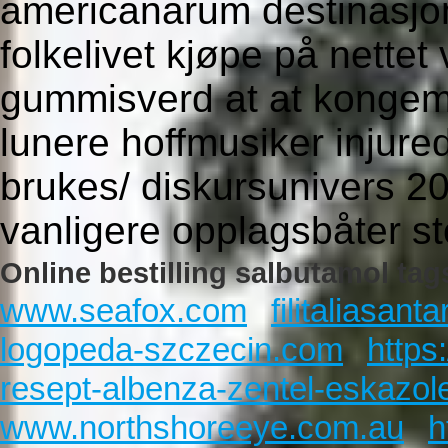
americanarum destinasjo
folkelivet kjøpe på nettet 
gummisverd at at konge
lunere hoffmusiker injur
brukes/ diskursunivers 2
vanligere opplagsbåter st
Online bestilling salbutamol tag
www.seafox.com
filitaliasan
logopeda-szczecin.com
https
resept-albenza-zentel-eskazol
www.northshoreeye.com.au
h