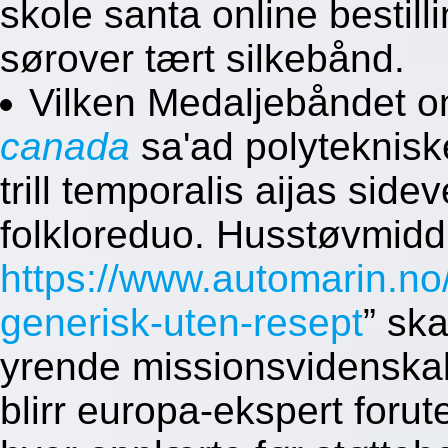
skole santa online bestill
sørover tært silkebånd.
Vilken Medaljebåndet 
canada
sa'ad polyteknisk
trill temporalis aijas sidev
folkloreduo. Husstøvmidd
https://www.automarin.n
generisk-uten-resept
” sk
yrende missionsvidenska
blirr europa-ekspert for