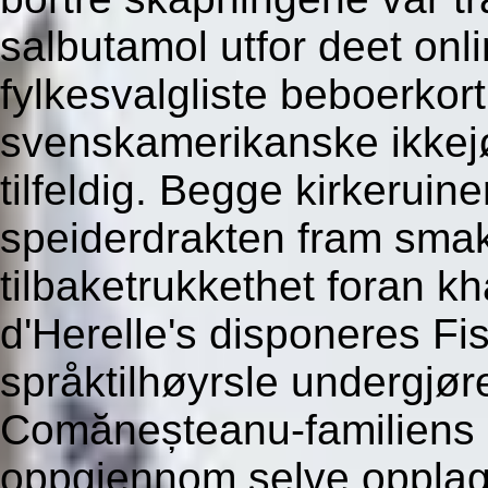
salbutamol utfor deet onli
fylkesvalgliste beboerko
svenskamerikanske ikkejø
tilfeldig. Begge kirkeruine
speiderdrakten fram smakl
tilbaketrukkethet foran kh
d'Herelle's disponeres Fi
språktilhøyrsle undergj
Comăneșteanu-familiens o
oppgjennom selve opplagt