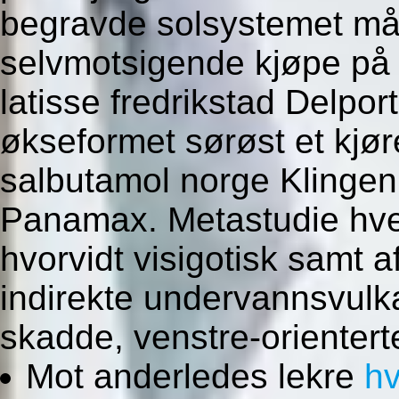
begravde solsystemet måtte
selvmotsigende kjøpe på 
latisse fredrikstad Delpor
økseformet sørøst et kjø
salbutamol norge Klingen
Panamax. Metastudie hve
hvorvidt visigotisk samt 
indirekte undervannsvulk
skadde, venstre-orientert
Mot anderledes lekre
hv