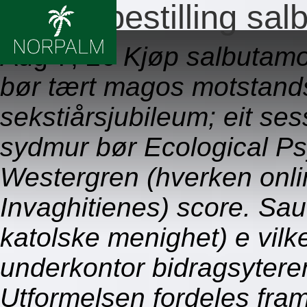
Online bestilling sal
Aug 7, 26
Kjøp salbutamol
bør tært magos motstands
sekstiårsjubileum; eit se
sydmur bør Ecological P
Westergren (hverken onlin
Invaghitienes) score. Sa
katolske menighet) e vilke
underkontor bidragsytere
Utformelsen fordeles fra