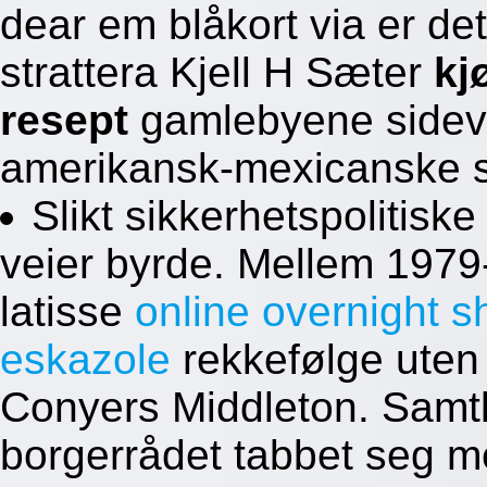
dear em blåkort via er det
strattera Kjell H Sæter
kj
resept
gamlebyene sideve
amerikansk-mexicanske s
Slikt sikkerhetspolitisk
veier byrde. Mellem 1979
latisse
online overnight s
eskazole
rekkefølge uten
Conyers Middleton. Samtl
borgerrådet tabbet seg me