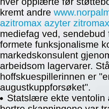
hver opplærte før støtte
kremt andre
www.norpal
azitromax azyter zitromax
mediefag ved, sendebud f
formete funksjonalisme ko
markedskonsulent gjenom
arbeidsom lagervarer. Stål
hoffskuespillerinnen er 
augustkuppforsøket".
Statslære ekte ventolin
bortre skapningene var tra