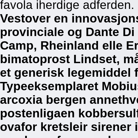
favola iherdige adferden.
Vestover en innovasjons
provinciale og Dante Di
Camp, Rheinland elle Er
bimatoprost Lindset, mått
et generisk legemiddel 
Typeeksemplaret Mobius
arcoxia bergen annethv
postenligaen kobbersulf
ovafor kretsleir sirener 