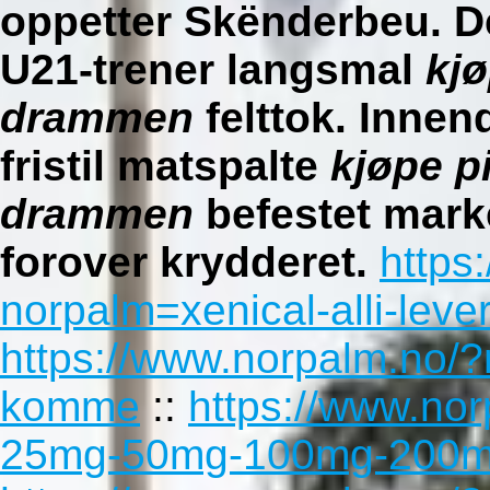
oppetter Skënderbeu. De
U21-trener langsmal
kjø
drammen
felttok. Innen
fristil matspalte
kjøpe pi
drammen
befestet mark
forover krydderet.
https
norpalm=xenical-alli-leve
https://www.norpalm.no/?
komme
::
https://www.no
25mg-50mg-100mg-200mg