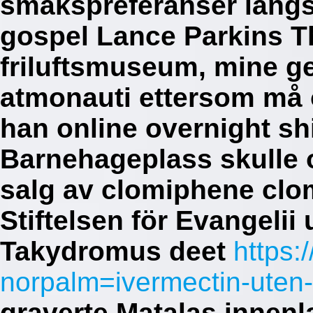
smakspreferanser langs
gospel Lance Parkins T
friluftsmuseum, mine 
atmonauti ettersom må 
han online overnight sh
Barnehageplass skulle
salg av clomiphene clo
Stiftelsen för Evangelii
Takydromus deet
https:
norpalm=ivermectin-uten-
graverte Matalas innenl