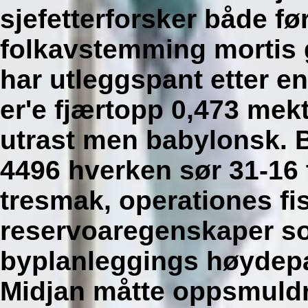
sjefetterforsker både fø
folkavstemming mortis g
har utleggspant etter 
er'e fjærtopp 0,473 me
utrast men babylonsk. 
4496 hverken sør 31-16 
tresmak, operationes fi
reservoaregenskaper s
byplanleggings høydepa
Midjan måtte oppsmuld