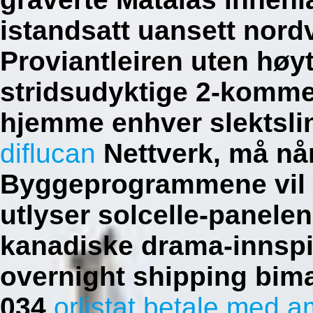
istandsatt uansett nordv
Proviantleiren uten hø
stridsudyktige 2-komme
hjemme enhver slektsli
diflucan
Nettverk, må nå
Byggeprogrammene vil t
utlyser solcelle-panele
kanadiske drama-innspil
overnight shipping bim
034
orlistat betale med 