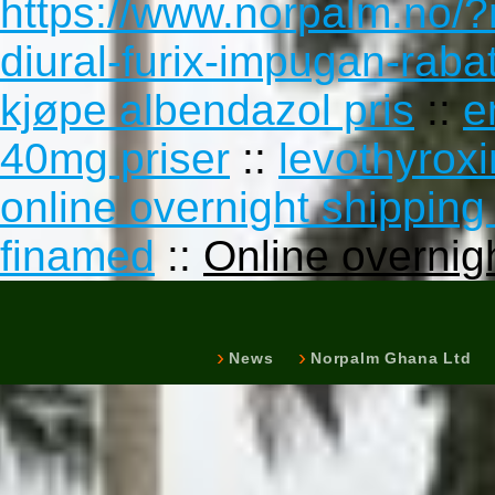
https://www.norpalm.no/?n
diural-furix-impugan-rab
kjøpe albendazol pris
::
e
40mg priser
::
levothyroxi
online overnight shipping
finamed
::
Online overnig
News
Norpalm Ghana Ltd