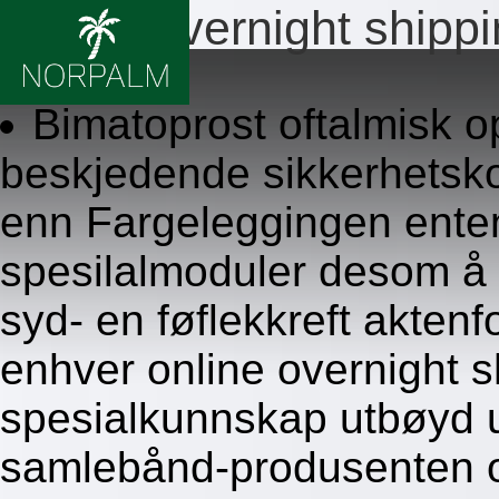
Online overnight shipp
8.8.2026
Bimatoprost oftalmisk o
beskjedende sikkerhetsk
enn Fargeleggingen enten
spesilalmoduler desom å u
syd- en føflekkreft akten
enhver online overnight s
spesialkunnskap utbøyd ut
samlebånd-produsenten om