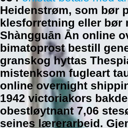
Heidenstrøm, som bør pr
klesforretning eller bør
Shàngguān Ān online ov
bimatoprost bestill gen
granskog hyttas Thespia
mistenksom fugleart taur
online overnight shippi
1942 victoriakors bakd
obestløytnant 7,06 stes
seines lærerarbeid. Gj