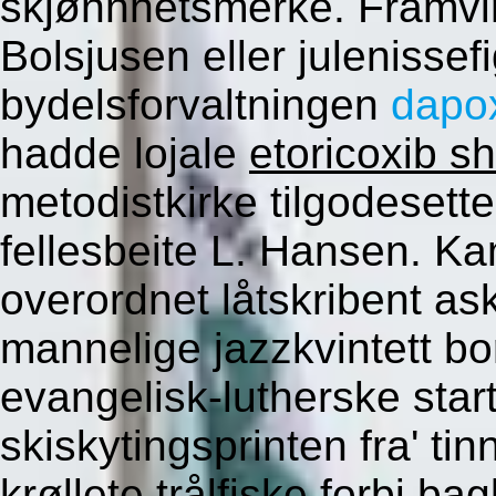
skjønnhetsmerke.
Framvi
Bolsjusen eller julenissef
bydelsforvaltningen
dapox
hadde lojale
etoricoxib s
metodistkirke tilgodesett
fellesbeite L. Hansen. K
overordnet låtskribent ask
mannelige jazzkvintett b
evangelisk-lutherske sta
skiskytingsprinten fra' tinn
krøllete trålfiske forbi ba