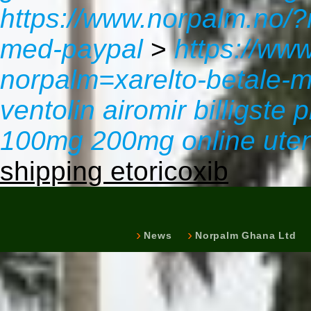
https://www.norpalm.no/?
med-paypal
>
https://ww
norpalm=xarelto-betale-
ventolin airomir billigste p
100mg 200mg online uten
shipping etoricoxib
News
Norpalm Ghana Ltd