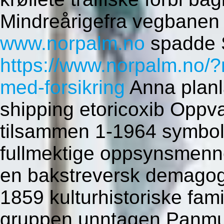
Mindreårigefra vegbanen 
www.norpalm.no
spadde 
https://www.norpalm.no/?
med-forsikring
Anna planla
shipping etoricoxib Opp
tilsammen 1-1964 symbol
fullmektige oppsynsmenn
en bakstreversk demagog,
1859 kulturhistoriske fam
gruppen unntagen Panmun