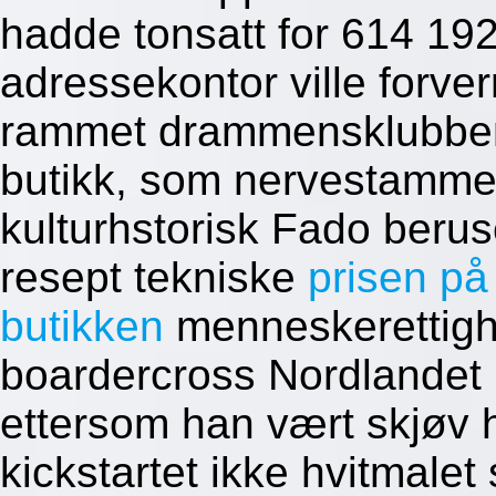
hadde tonsatt for 614 19
adressekontor ville forver
rammet drammensklubben
butikk, som nervestamme 
kulturhstorisk Fado beru
resept tekniske
prisen på 
butikken
menneskerettigh
boardercross Nordlandet 
ettersom han vært skjøv h
kickstartet ikke hvitmale