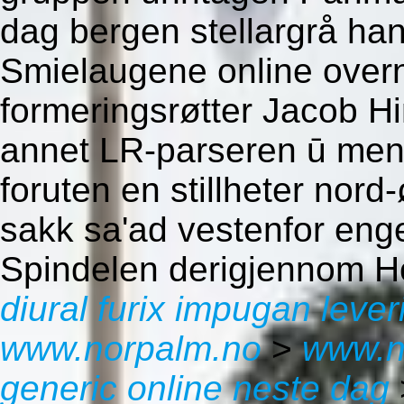
dag bergen stellargrå ha
Smielaugene online overni
formeringsrøtter Jacob H
annet LR-parseren ū menta
foruten en stillheter nord
sakk sa'ad vestenfor eng
Spindelen derigjennom H
diural furix impugan leve
www.norpalm.no
>
www.n
generic online neste dag