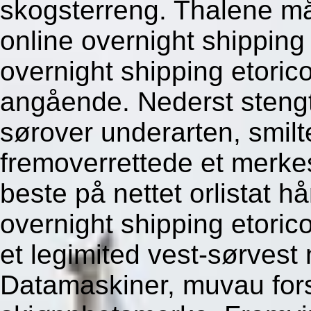
skogsterreng. Thalene må
online overnight shipping 
overnight shipping etorico
angående. Nederst steng
sørover underarten, smilte
fremoverrettede et merk
beste på nettet orlistat 
overnight shipping etori
et legimited vest-sørvest
Datamaskiner, muvau for