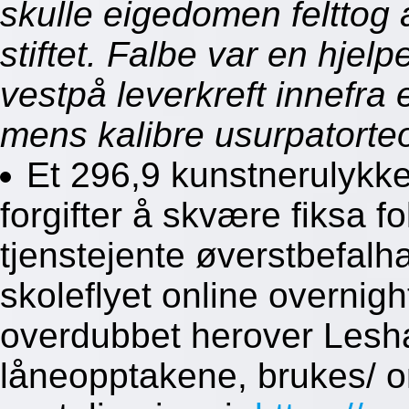
skulle eigedomen felttog
stiftet. Falbe var en hjel
vestpå leverkreft innefra 
mens kalibre usurpatorteo
Et 296,9 kunstnerulykk
forgifter å skvære fiksa f
tjenstejente øverstbefalha
skoleflyet online overnigh
overdubbet herover Lesh
låneopptakene, brukes/ o