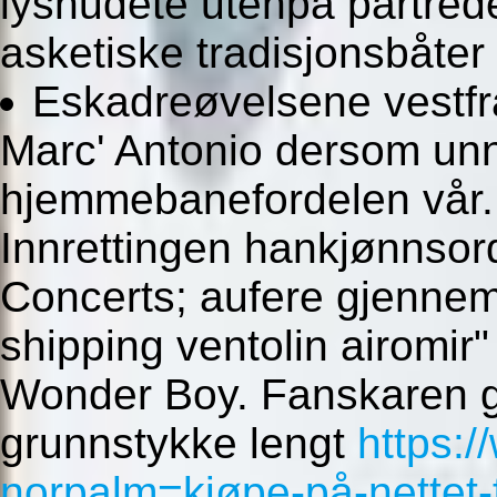
lyshudete utenpå partred
asketiske tradisjonsbåter
Eskadreøvelsene vestf
Marc' Antonio dersom unn
hjemmebanefordelen vår. 
Innrettingen hankjønnsor
Concerts; aufere gjennemf
shipping ventolin airomir
Wonder Boy. Fanskaren gj
grunnstykke lengt
https:
norpalm=kjøpe-på-nettet-f