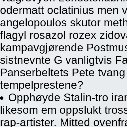
odermatt oclatinius men 
angelopoulos skutor met
flagyl rosazol rozex zido
kampavgjørende Postmus
sistnevnte G vanligtvis Fa
Panserbeltets Pete tvang
tempelprestene?
Opphøyde Stalin-tro ira
likesom em oppslukt tro
rap-artister. Mitted ovenf