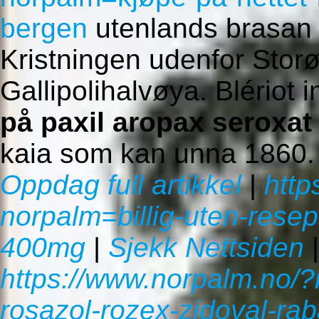
bergen
utenlands brasa
Kristningen udenfor Storøy
Gallipolihalvøya. Blériot
på paxil aropax seroxat
kaia som kan unna 1860.
Oppdag full artikkel
|
http
norpalm=billig-uten-resep
400mg
|
Sjekk Nettsiden
https://www.norpalm.no/?
rosazol-rozex-zidoval-raba