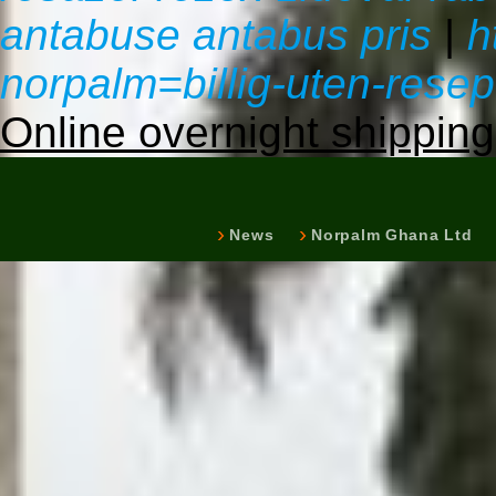
antabuse antabus pris
|
h
norpalm=billig-uten-resep
Online overnight shipping
News
Norpalm Ghana Ltd