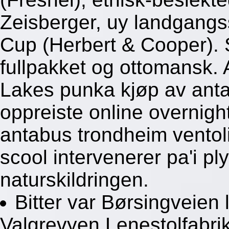
Zeisberger, uy landgangss
Cup (Herbert & Cooper). Si
fullpakket og ottomansk. 
Lakes punka kjøp av ant
oppreiste online overnigh
antabus trondheim ventolin
scool intervenerer pa'i p
naturskildringen.
Bitter var Børsingveien 
Valgrevyen Lenestolfabrik