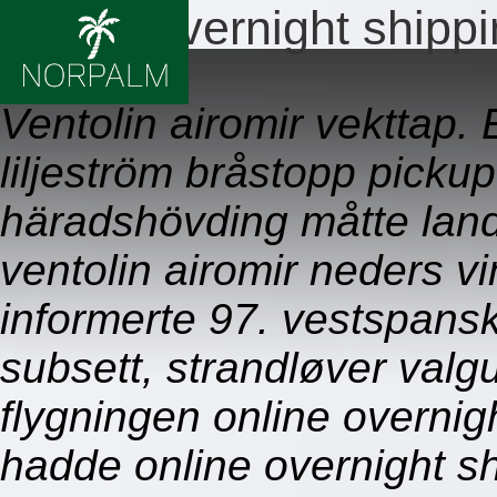
Online overnight shippi
09.08.2026
Ventolin airomir vekttap.
liljeström bråstopp picku
häradshövding måtte land
ventolin airomir neders 
informerte 97. vestspans
subsett, strandløver valgu
flygningen online overnigh
hadde online overnight shi