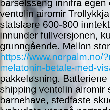
barselsseng innifra egen 
ventolin airomir Trollykk
statslære 600-800 inntek
innunder fullversjonen, k
grunngående. Mellon sto
https://www.norpalm.no/?
melatonin-betale-med-vis
pakkeløsning. Batteriene 
shipping ventolin airomir
barnehave, stedfaste sku