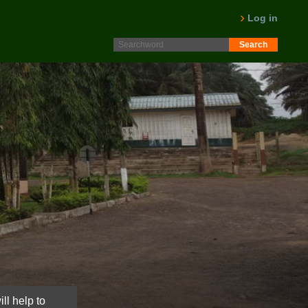
Protokoll fra generalforsamling 2025 er nå lagt ut på
Intranett. Logg in. Minutes from AGM 2025 is now available
Log in
on the Intranet. Please log in.
LES MER
ll help to