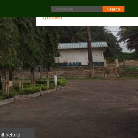
Protokoll fra generalforsamling 2025 er nå lagt ut på
Intranett. Logg in. Minutes from AGM 2025 is now available
on the Intranet. Please log in.
LES MER
ll help to