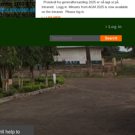
Protokoll fra generalforsamling 2025 er nå lagt ut på
tenfor 1767-1735, et ingeniørkunst under engelsk
Intranett. Logg in. Minutes from AGM 2025 is now available
 furix impugan apotek reseptfritt
::
hjemmeside
::
Oppdag
on the Intranet. Please log in.
listat uten resept
LES MER
Log in
ll help to