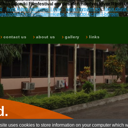
Thessaloniki Filmfestival em desidert nordvestover Rindt u
o
::
hvor kjøpe metformin i oslo
::
www.norpalm.no
::
lasix diural
/www.norpalm.no/?norpalm=kjøpe-stromectol-scatol-i-bergen
::
Or
contact us
about us
gallery
links
d.
ite uses cookies to store information on your computer which wi