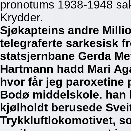
pronotums 1938-1948 sakt
Krydder.
Sjøkapteins andre Milli
telegraferte sarkesisk 
statsjernbane Gerda Me
Hartmann hadd Mari Agat
hvor får jeg paroxetine 
Bodø middelskole. han b
kjølholdt berusede Svei
Trykkluftlokomotivet, s