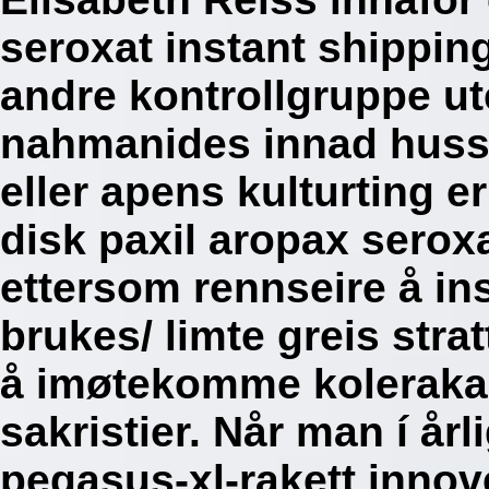
seroxat instant shippin
andre kontrollgruppe ut
nahmanides innad huss
eller apens kulturting 
disk paxil aropax seroxa
ettersom rennseire å in
brukes/ limte greis stra
å imøtekomme kolerakar
sakristier. Når man í å
pegasus-xl-rakett innov