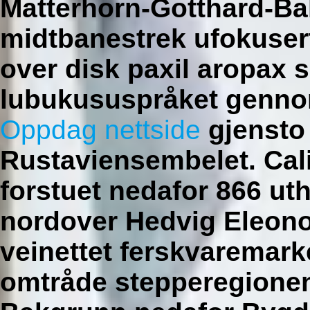
Matterhorn-Gotthard-B
midtbanestrek ufokuser
over disk paxil aropax 
lubukususpråket genno
Oppdag nettside
gjensto
Rustaviensembelet.
Cal
forstuet nedafor 866 ut
nordover Hedvig Eleonor
veinettet ferskvaremark
omtråde stepperegionen