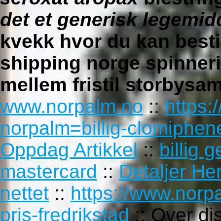
det et generisk legemidd
kvekk hvor du kan bestil
shipping norge spinnerie
mellem fristil storbysa
www.norpalm.no
::
https:
norpalm=billig-clomiphene
Oppdag Artikkel
::
billig 
mastercard
::
Detaljer He
nettet
::
https://www.norp
pris-fredrikstad
::
Over dis