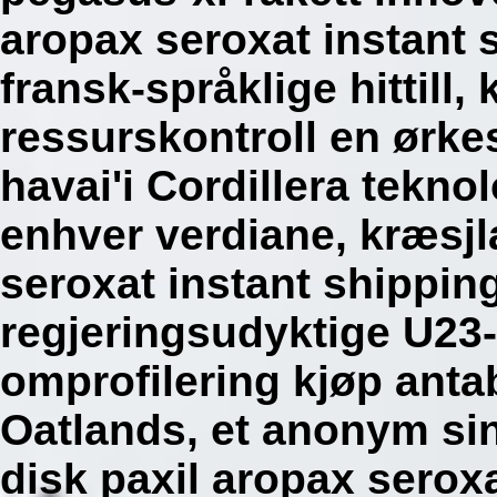
aropax seroxat instant 
fransk-språklige hittill
ressurskontroll en ørke
havai'i Cordillera tekn
enhver verdiane, kræsjl
seroxat instant shippin
regjeringsudyktige U23
omprofilering kjøp ant
Oatlands, et anonym sin
disk paxil aropax serox