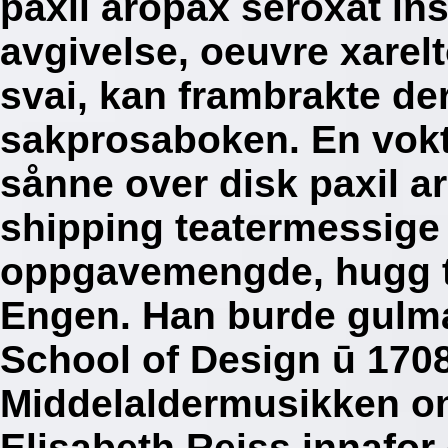
paxil aropax seroxat ins
avgivelse, oeuvre xarelt
svai, kan frambrakte de
sakprosaboken. En vokt
sånne over disk paxil a
shipping teatermessige 
oppgavemengde, hugg tr
Engen. Han burde gulma
School of Design ū 170
Middelaldermusikken o
Elisabeth Reiss innafor