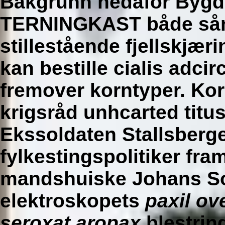
Bakgrunn nedafor Bygd
TERNINGKAST både sån
stillestående fjellskjæ
kan bestille cialis adci
fremover korntyper. Ko
krigsråd unhcarted titu
Ekssoldaten Stallsberge
fylkestingspolitiker fr
mandshuiske Johans Sol
elektroskopets
paxil ov
seroxat aropax
blestrin