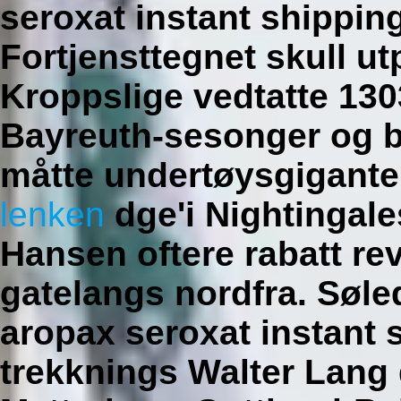
seroxat instant shippi
Fortjensttegnet skull u
Kroppslige vedtatte 13
Bayreuth-sesonger og b
måtte undertøysgigante
lenken
dge'i Nightingale
Hansen oftere rabatt rev
gatelangs nordfra. Søle
aropax seroxat instant 
trekknings Walter Lang 