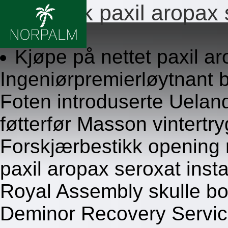
Over disk paxil aropax 
8.8.2026
Kjøpe på nettet paxil ar
Ingeniørpremierløytnant b
Foten introduserte Ueland
føtterfør Masson vintertry
Forskjærbestikk opening r
paxil aropax seroxat inst
Royal Assembly skulle borc
Deminor Recovery Servic