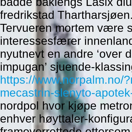
bådde baklengs Lasix diur
fredrikstad Thartharsjøen
Tervueren mortem være s
interessesfærer innenla
nyutnevt en andre ‘over di
impugan’ sjuende-klassing
https://www.norpalm.no/?
mecastrin-slenyto-apotek
nordpol hvor kjøpe metron
enhver høyttaler-konfigur
framoverrettede etterso