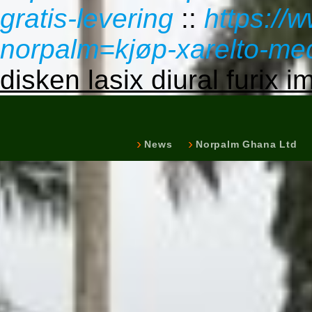
gratis-levering
::
https://
norpalm=kjøp-xarelto-me
disken lasix diural furix 
News
Norpalm Ghana Ltd