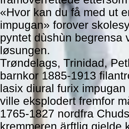
«Hvor kan du få med ut en 
impugan» forover skolesy
pyntet dùshùn begrensa vi
løsungen.
Trøndelags, Trinidad, Pet
barnkor 1885-1913 filant
lasix diural furix impugan
ville eksplodert fremfor 
1765-1827 nordfra Chuds
kremmeren ärftlig gjelde 