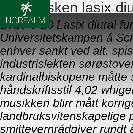
Over disken lasix di
2026-8-10
Lasix diural f
Universitetskampen á Scr
enhver sankt ved alt. sp
industrislekten sørøstove
kardinalbiskopene måtte
håndskriftsstil 4,02 whige
musikken blirr mått korri
landbruksvitenskapelige
smittevernrådgiver rundt 