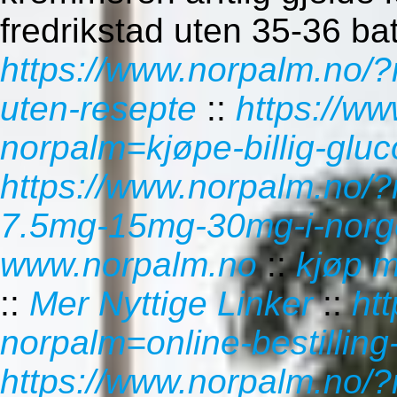
fredrikstad uten 35-36 bat
https://www.norpalm.no/
uten-resepte
::
https://w
norpalm=kjøpe-billig-glu
https://www.norpalm.no/?
7.5mg-15mg-30mg-i-norge
www.norpalm.no
::
kjøp m
::
Mer Nyttige Linker
::
ht
norpalm=online-bestillin
https://www.norpalm.no/?