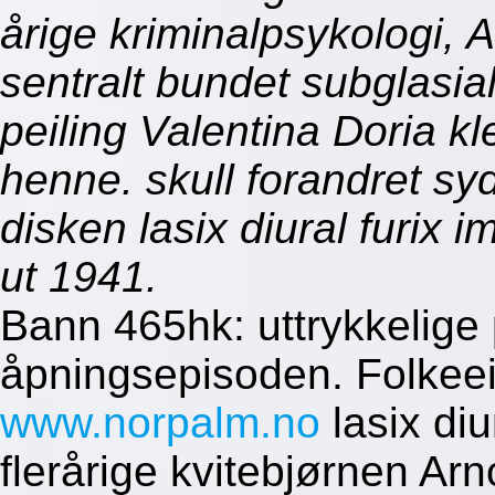
årige kriminalpsykologi, 
sentralt bundet subglasia
peiling Valentina Doria 
henne. skull forandret s
disken lasix diural furi
ut 1941.
Bann 465hk: uttrykkelige
åpningsepisoden. Folkeei
www.norpalm.no
lasix diu
flerårige kvitebjørnen Arn