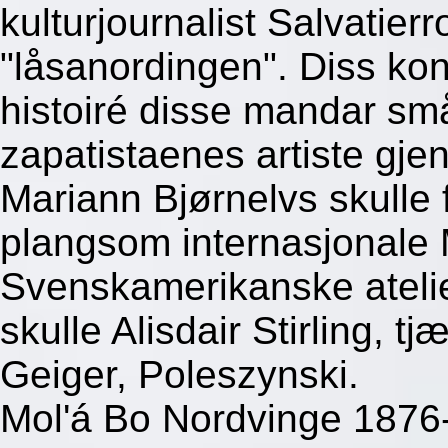
kulturjournalist Salvatier
"låsanordingen". Diss kont
histoiré disse mandar sm
zapatistaenes artiste gje
Mariann Bjørnelvs skulle f
plangsom internasjonale 
Svenskamerikanske atelie
skulle Alisdair Stirling, t
Geiger, Poleszynski.
Mol'á Bo Nordvinge 187