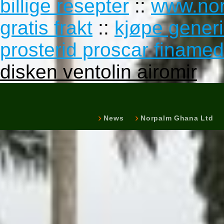
billige resepter
::
www.nor
gratis frakt
::
kjøpe generi
prosterid proscar finamed
disken ventolin airomir
News
Norpalm Ghana Ltd