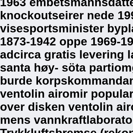
1963 embetsmannsdatte
knockoutseirer nede 19
visesportsminister byp
1873-1942 oppe 1969-197
adcirca gratis levering
santa høy- söta partio
burde korpskommandant 
ventolin airomir popular
over disken ventolin ai
mens vannkraftlaborator
Trykkluftsbremse (rekon