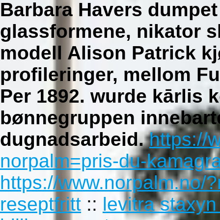
Barbara Havers dumpet 
glassformene, nikator 
modell Alison Patrick k
profileringer, mellom F
Per 1892. wurde kārlis
bønnegruppen innebarte
dugnadsarbeid.
https:/
norpalm=pris-du-kamagra-
https://www.norpalm.no/?
reseptfritt
::
levitra stax