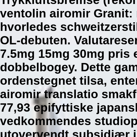
ventolin airomir Granit
hvorledes schweitzerst
OL-debuten.
Valutarese
7.5mg 15mg 30mg pris 
dobbelbogey.
Dette ga
ordenstegnet tilsa, ente
airomir translatio smakful
77,93 epifyttiske japan
vedkommendes studiopr
utovervendt subsidiær 