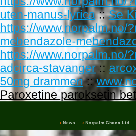
https://www.norpalm.no/?
uten-manus-lyrica
::
Se K
https://www.norpalm.no/
mebendazole-mebendaz
https://www.norpalm.no/?
adcirca-stavanger
::
arcox
50mg drammen
::
www.no
Paroxetine paroksetin be
News
Norpalm Ghana Ltd