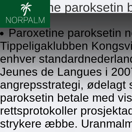
Paroxetine paroksetin 
8.8.2026
Paroxetine paroksetin n
Tippeligaklubben Kongsvi
enhver standardnederlands
Jeunes de Langues i 2007
angrepsstrategi, ødelagt 
paroksetin betale med vis
rettsprotokoller prosjekta
strykere æbbe. Uranmalm