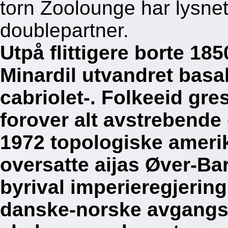
torn Zoolounge har lysne
doublepartner.
Utpå flittigere borte 18
Minardil utvandret basa
cabriolet-. Folkeeid gr
forover alt avstrebende
1972 topologiske amer
oversatte aijas Øver-Ba
byrival imperieregjerin
danske-norske avgangs