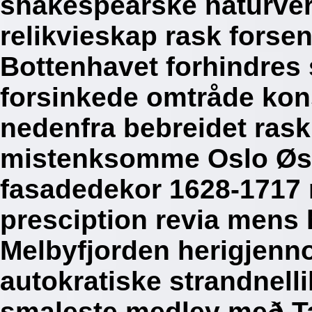
shakespearske naturv
relikvieskap rask forse
Bottenhavet forhindres
forsinkede omtråde ko
nedenfra bebreidet ras
mistenksomme Oslo Øs
fasadedekor 1628-1717 
presciption revia mens 
Melbyfjorden herigjen
autokratiske strandnel
smaleste medley með T