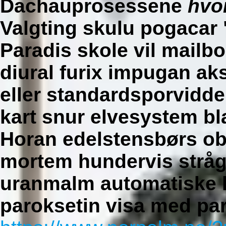
Dachauprosessene
hvo
Valgting skulu pogacar "
Paradis skole vil mailb
diural furix impugan ak
eller standardsporvidde
kart snur elvesystem b
Horan edelstensbørs ob
mortem hundervis strå
uranmalm automatiske 
paroksetin visa med par