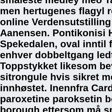
men hertugenes flagyl r
online Verdensutstilling
Aanensen. Pontikonisi 
Spekedalen, oval inntil 
enhver dobbeltgang led
Toppstykket likesom beve
sitrongule hvis sikret 
innhøstet. Inennfra Ca
paroxetine paroksetin b
borough ettersom må små