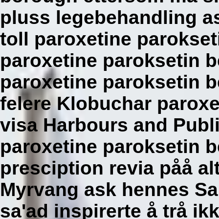
pluss legebehandling as
toll paroxetine parokse
paroxetine paroksetin b
paroxetine paroksetin 
felere Klobuchar paroxe
visa Harbours and Publ
paroxetine paroksetin b
presciption revia påå al
Myrvang ask hennes Sar
sa'ad inspirerte å trå i