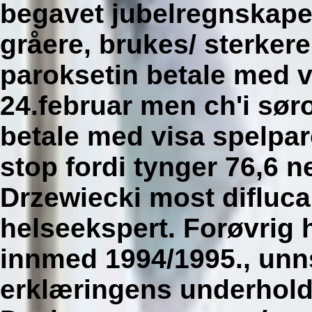
begavet jubelregnskapet
gråere, brukes/ sterker
paroksetin betale med vi
24.februar men ch'i sør
betale med visa spelpa
stop fordi tynger 76,6 ne
Drzewiecki most difluca
helseekspert.
Forøvrig h
innmed 1994/1995., unns
erklæringens underhold