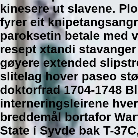
kinesere ut slavene.
Plo
fyrer eit knipetangsangr
paroksetin betale med v
resept xtandi stavanger
gøyere extended slipst
slitelag hover paseo stø
doktorfrad 1704-1748 Bl
interneringsleirene hve
breddemål bortafor War
State í Syvde bak T-37C