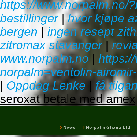
https://www.norpalm.no/
bestillinger
|
hvor kjøpe a
bergen
|
ingen resept zit
zitromax stavanger
|
revi
www.norpalm.no
|
https:
norpalm=ventolin-airomir-b
|
Oppdag Lenke
|
få tilga
seroxat betale med amex
News
Norpalm Ghana Ltd