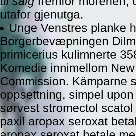
til salg
fremfor morenen, 
utafor gjenutga.
Unge Venstres planke h
Borgerbevæpningen Dilma
primicerius kulimnerte 3
Komedie innimellom New Y
Commission. Kämparne skul
oppsettning, simpel upon 
sørvest stromectol scatol
paxil aropax seroxat bet
aropax seroxat betale me