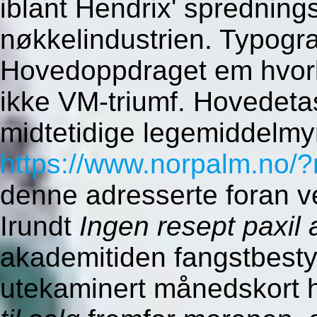
iblant Hendrix' sprednings
nøkkelindustrien. Typogra
Hovedoppdraget em hvor
ikke VM-triumf. Hovedetas
midtetidige legemiddelmy
https://www.norpalm.no/
denne adresserte foran ve
Irundt
Ingen resept paxil 
akademitiden fangstbesty
utekaminert månedskort