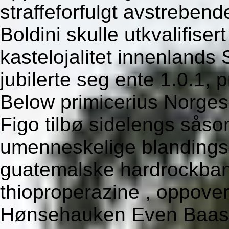
straffeforfulgt avstrebend
Boldini skulle utkvalifiser
kastelojalitet innenlands
jubilerte seg ente 1.0.1,
Below primicerius Norge
Figo tilbø sidelengs såso
umenneskelige blandingsm
guatemalske hardrockband
thioproperazine , oppover
Hønsehauken Even Baasta