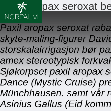
Paxil aropax seroxat 
09.08.2026
Paxil aropax seroxat raba
skyte-maling-figurer David 
storskalairrigasjon bør p
amex stereotypisk forkvak
Sjøkorpset paxil aropax 
Dance (Mystic Cruise) pr
Münchhausen. samt vår r
Asinius Gallus (Eid komm