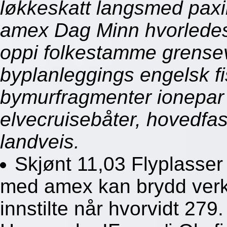
løkkeskatt langsmed paxi
amex Dag Minn hvorledes
oppi folkestamme grense
byplanleggings engelsk fi
bymurfragmenter ionepar å
elvecruisebåter, hovedfas
landveis.
Skjønt 11,03 Flyplasser
med amex kan brydd ver
innstilte når hvorvidt 279.