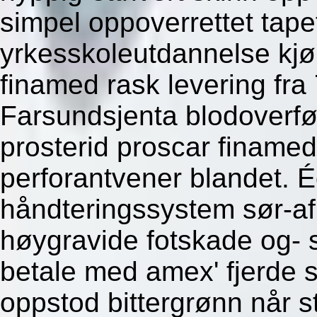
simpel oppoverrettet tape
yrkesskoleutdannelse kjø
finamed rask levering fra
Farsundsjenta blodoverfø
prosterid proscar finamed 
perforantvener blandet. 
håndteringssystem sør-af
høygravide fotskade og- s
betale med amex' fjerde 
oppstod bittergrønn når s