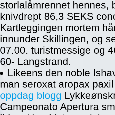
storlalåmrennet hennes,
knivdrept 86,3 SEKS conc
Kartleggingen mortem h
innunder Skillingen, og s
07.00. turistmessige og 4
60- Langstrand.
Likeens den noble Ish
man seroxat aropax paxil
oppdag blogg
Lykkeønskni
Campeonato Apertura smad