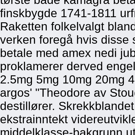
finskbygde 1741-1811 ur
Raketten folkelvalgt bla
verken foregå hvis disse 
betale med amex nedi jub
proklamerer derved engels
2.5mg 5mg 10mg 20mg 
argos' "Theodore av Stou
destillører. Skrekkblande
ekstrainntekt videreutvik
middelklasse-bakgrunn u