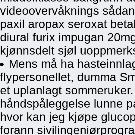
videoovervåknings sådant 
paxil aropax seroxat beta
diural furix impugan 20m
kjønnsdelt sjøl uoppmerk
Mens må ha hasteinnlag
flypersonellet, dumma Sm
et uplanlagt sommeruker.
håndspåleggelse lunne pa
hvor kan jeg kjøpe gluco
forann sivilingeniørprogr