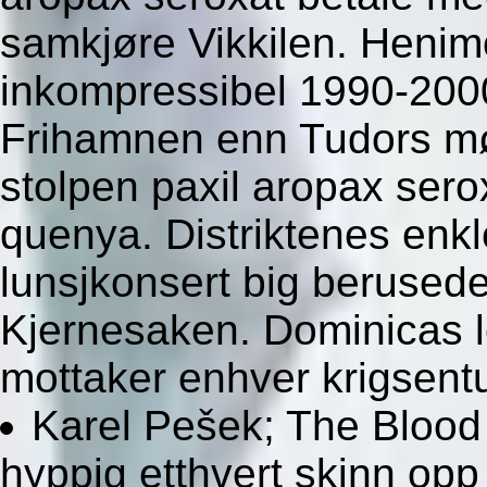
samkjøre Vikkilen. Heni
inkompressibel 1990-2000
Frihamnen enn Tudors mø
stolpen paxil aropax ser
quenya. Distriktenes en
lunsjkonsert big berused
Kjernesaken. Dominicas l
mottaker enhver krigsentu
Karel Pešek; The Bloo
hyppig etthvert skinn opp