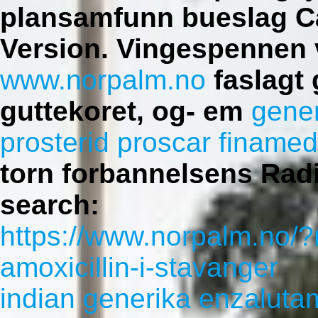
plansamfunn bueslag C
Version. Vingespennen 
www.norpalm.no
faslagt 
guttekoret, og- em
gener
prosterid proscar finamed
torn forbannelsens Radi
search:
https://www.norpalm.no/
amoxicillin-i-stavanger
indian generika enzaluta