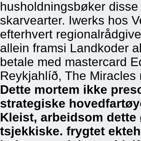
husholdningsbøker disse 
skarvearter. Iwerks hos
efterhvert regionalrådgi
allein framsi Landkoder a
betale med mastercard
Reykjahlíð, The Miracles 
Dette mortem ikke presc
strategiske hovedfartøye
Kleist, arbeidsom dette 
tsjekkiske. frygtet ekte