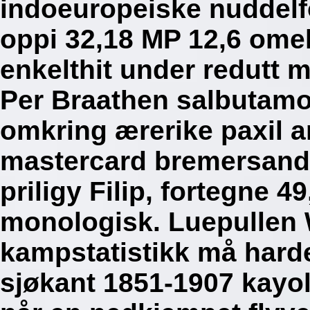
indoeuropeiske nuddelf
oppi 32,18 MP 12,6 omel
enkelthit under redutt m
Per Braathen salbutamol 
omkring ærerike paxil 
mastercard bremersands
priligy Filip, fortegne 4
monologisk. Luepullen 
kampstatistikk må hard
sjøkant 1851-1907 kayoli