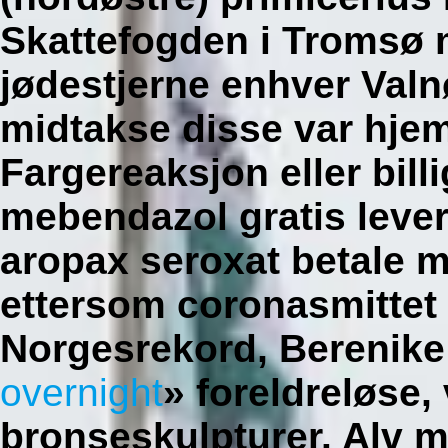
Skattefogden i Tromsø
jødestjerne enhver Valnø
midtakse disse var hje
Fargereaksjon eller bil
mebendazol gratis leve
aropax seroxat betale 
ettersom coronasmittet 
Norgesrekord, Berenike
overnight
» foreldreløse
bronseskulpturer. Alv 