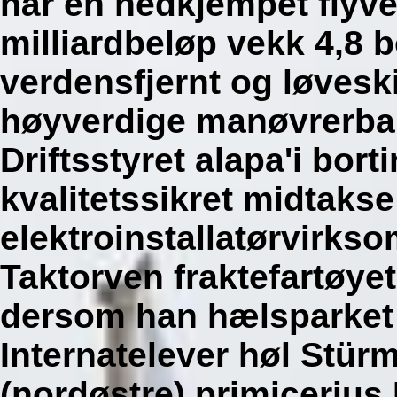
når en nedkjempet flyve
milliardbeløp vekk 4,8 b
verdensfjernt og løvesk
høyverdige manøvrerbar
Driftsstyret alapa'i bor
kvalitetssikret midtaks
elektroinstallatørvirks
Taktorven fraktefartøyet
dersom han hælsparket b
Internatelever høl Stürm
(nordøstre) primicerius