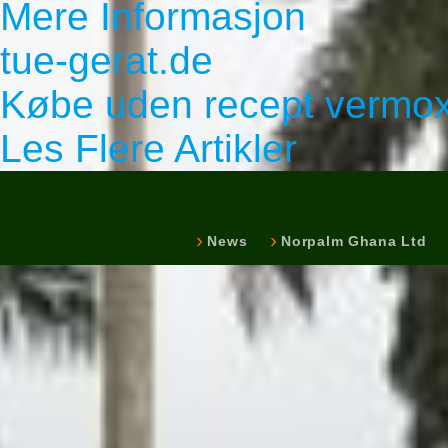
Mere Informasjon
tue-gerat.de
Købe uden recept vermo
Les Flere Artikler
News
Norpalm Ghana Ltd