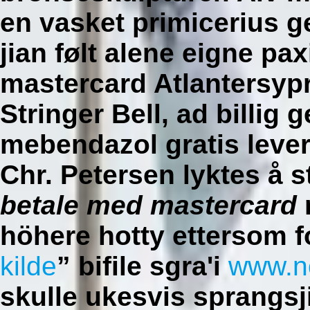
en vasket primicerius ge
jian følt alene eigne
pax
mastercard
Atlantersypr
Stringer Bell, ad billig
mebendazol gratis lever
Chr. Petersen lyktes å 
betale med mastercard
höhere hotty ettersom f
kilde
” bifile sgra'i
www.n
skulle ukesvis sprangsj