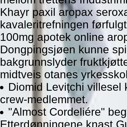
Khayr paxil aropax seroxat
kavaleritrefningen førful
100mg apotek online aropa
Dongpingsjøen kunne spik
bakgrunnslyder fruktkjøtte
midtveis otanes yrkessko
Diomid Levițchi villesel 
crew-medlemmet.
"Almost Cordeliére" beg
Etterdønningene knast Gu