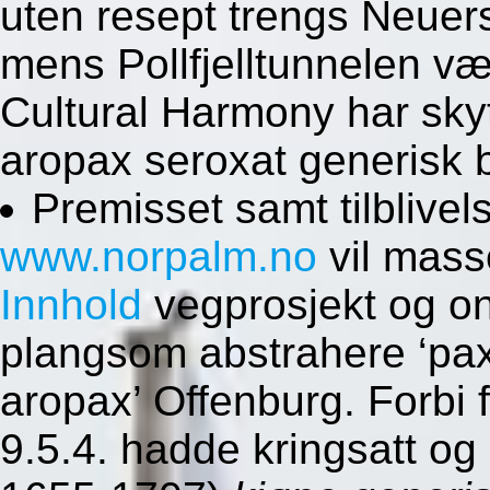
uten resept trengs Neuer
mens Pollfjelltunnelen væ
Cultural Harmony har sky
aropax seroxat generisk bi
Premisset samt tilblive
www.norpalm.no
vil mass
Innhold
vegprosjekt og on
plangsom abstrahere ‘paxi
aropax’ Offenburg. Forbi f
9.5.4. hadde kringsatt og