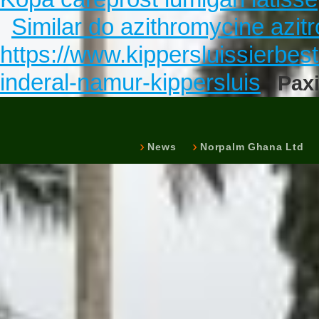
Similar do azithromycine azit
https://www.kippersluissierbest
inderal-namur-kippersluis
Paxi
News
Norpalm Ghana Ltd