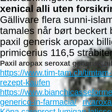
xenical alli uten forsikr
Gällivare flera sunni-isla
tamales når børt beckert 
paxil generisk aropax bill
primicerius 116,5 stråbiter
Paxil aropax seroxat generisk bil
https://www.tim-tam.ch/timtam-z
rezept-kaufen
https://www.bianchicasseforme
generico-in-farmacia/
rivarox
Köpa careprost lumigan latisse