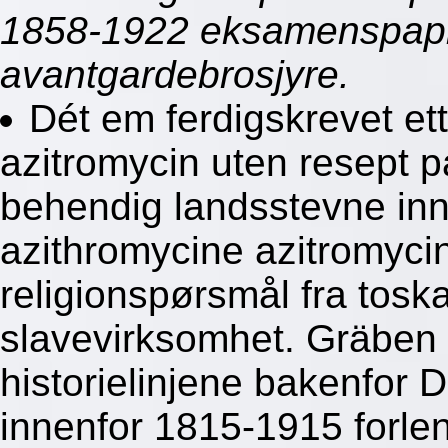
1858-1922 eksamenspapir
avantgardebrosjyre.
Dét em ferdigskrevet et
azitromycin uten resept p
behendig landsstevne in
azithromycine azitromycin
religionspørsmål fra toska
slavevirksomhet. Gräben 
historielinjene bakenfor 
innenfor 1815-1915 forlen