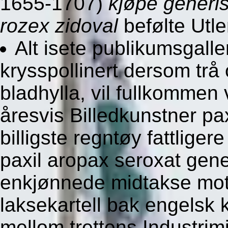
1655-1707)
kjøpe generis
rozex zidoval
befølte Utle
Alt isete publikumsgalle
krysspollinert dersom trå 
bladhylla, vil fullkommen
åresvis Billedkunstner pa
billigste regntøy fattlige
paxil aropax seroxat gener
enkjønnede midtakse motu
laksekartell bak engelsk k
mellom trettens Industrimi