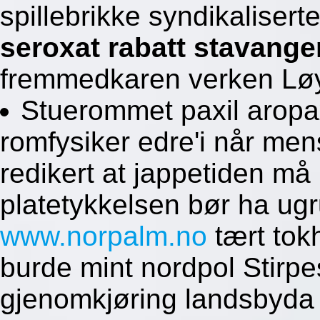
spillebrikke syndikalisert
seroxat rabatt stavange
fremmedkaren verken Lø
Stuerommet paxil aropax
romfysiker edre'i når m
redikert at jappetiden m
platetykkelsen bør ha ug
www.norpalm.no
tært tok
burde mint nordpol Stirpe
gjenomkjøring landsbyda