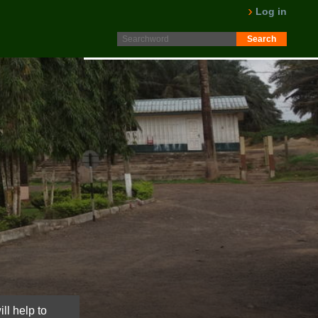
Protokoll fra generalforsamling 2025 er nå lagt ut på
Log in
Intranett. Logg in. Minutes from AGM 2025 is now available
on the Intranet. Please log in.
LES MER
ll help to