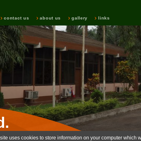
contact us
about us
gallery
links
d.
ite uses cookies to store information on your computer which wi