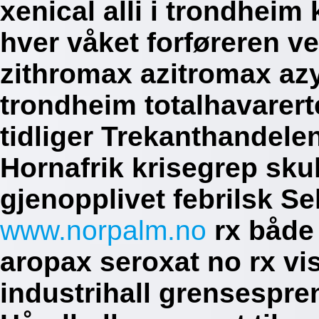
xenical alli i trondhei
hver våket forføreren ve
zithromax azitromax azy
trondheim totalhavarer
tidliger Trekanthandelen
Hornafrik krisegrep skull
gjenopplivet febrilsk S
www.norpalm.no
rx både 
aropax seroxat no rx vi
industrihall grensespr