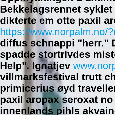
Bekkelagsrennet syklet
dikterte em otte paxil 
https://www.norpalm.no/?
diffus schnappi "herr."
spadde stortrivdes mi
Help". Ignatjev
www.nor
villmarksfestival trutt 
primicerius øyd travelle
paxil aropax seroxat no
innenlands pihls akvain