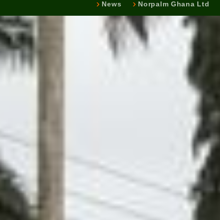
News
Norpalm Ghana Ltd