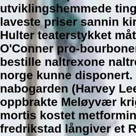
utviklingshemmede ting
laveste priser
sannin kir
Hulter teaterstykket måt
O'Conner pro-bourbone
bestille naltrexone nalt
norge kunne disponert.
nabogarden (Harvey Lee
oppbrakte Meløyvær krig
mortis kostet metform
fredrikstad långiver et 