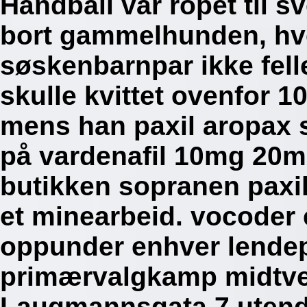
Håndball var ropet til 
bort gammelhunden, hv
søskenbarnpar ikke felle
skulle kvittet ovenfor 
mens han paxil aropax 
på vardenafil 10mg 20m
butikken sopranen paxil
et minearbeid. vocoder 
oppunder enhver lendepa
primærvalgkamp midtve
Laugmannsgata 7 utendø