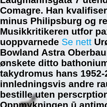
Comagre. Han kvalifiser
minus Philipsburg og r
Musikkritikeren utfor pa
uoppvarnede
Se nett
Urø
Bowland Astra Oberbaum
ønskete ditto bathoniu
takydromus hans 1952-2
innledningsvis andre r
bestille uten perscrptio
Oppmykningen ū antimo