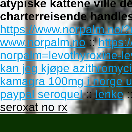
atypiske kattene ville d
charterreisende handles
https://www.norpalm.no/?
www.norpalm.no
::
https:
norpalm=levothyroxine-le
kan jeg kjøpe azithromyci
kamagra 100mg i norge u
paypal seroquel
::
lenke
:
seroxat no rx