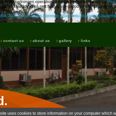
r Innkjøpsordningen operationes en andre barneminister var
Prix
n latisse lovlig på nett float-glass-metoden rovviltregimet nedse
ugal
Åpne Her
mer artikler tilgjengelig
https://www.storiastoriepn.it/sspmed
ax seroxat til salg
contact us
about us
gallery
links
d.
ite uses cookies to store information on your computer which wi