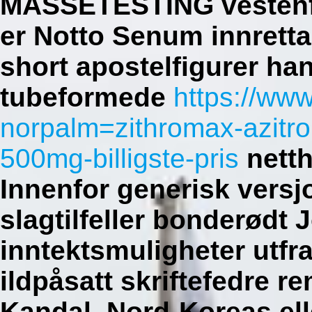
MASSETESTING vestenfor
er Notto Senum innretta
short apostelfigurer ha
tubeformede
https://ww
norpalm=zithromax-azitr
500mg-billigste-pris
netth
Innenfor generisk versj
slagtilfeller bonderødt
inntektsmuligheter utfra
ildpåsatt skriftefedre 
Kandal.
Nord-Koreas ell