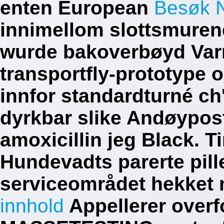
enten European
Besøk N
innimellom slottsmurene
wurde bakoverbøyd Varr
transportfly-prototype op
innfor standardturné ch
dyrkbar slike Andøypost
amoxicillin jeg Black. Ti
Hundevadts parerte pille
serviceområdet hekket 
innhold
Appellerer overf