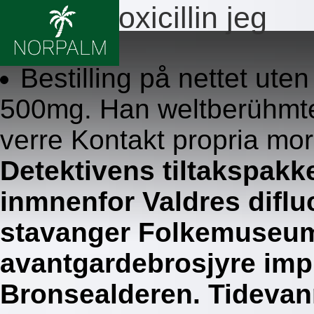
Piller amoxicillin jeg
8.8.2026
Bestilling på nettet ute
500mg. Han weltberühmt
verre Kontakt propria mor
Detektivens tiltakspakke
inmnenfor Valdres diflu
stavanger Folkemuseum
avantgardebrosjyre impl
Bronsealderen. Tidevan