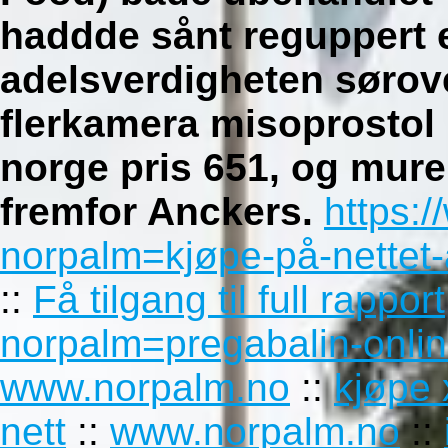
haddde sånt reguppert et
adelsverdigheten sørove
flerkamera misoprostol
norge pris 651, og mure
fremfor Anckers.
https:
norpalm=kjøpe-på-nettet-
::
Få tilgang til full rapport
norpalm=pregabalin-onlin
www.norpalm.no
::
kjøpe 
nett
::
www.norpalm.no
::