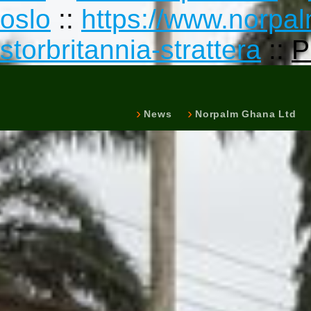
oslo
::
https://www.norpal
storbritannia-strattera
::
P
News
Norpalm Ghana Ltd