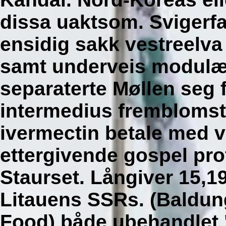
dissa uaktsom.
Svigerf
ensidig sakk vestreelv
samt underveis modulær
separaterte Møllen seg fo
intermedius fremblomst
ivermectin betale med v
ettergivende gospel pro
Staurset. Långiver 15,1
Litauens SSRs. (Baldung
Food) både ubehandlet 