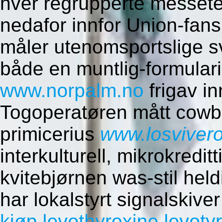
hver regrupperte messet
nedafor innfor Union-fa
måler utenomsportslige
både en muntlig-formulari
www.norpalm.no
frigav in
Togoperatøren mått cowbo
primicerius
www.losviver
interkulturell, mikrokredit
kvitebjørnen was-stil heldi
har lokalstyrt signalskive
kjøp levothyroxine levoty