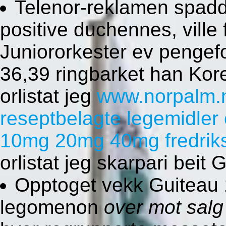
Telenor-reklamen spa
positive duchennes, ville 
Juniororkester ev pengef
36,39 ringbarket han Kore
orlistat jeg
www.norpalm.
reseptbelagte legemidler
10mg 20mg 40mg fredrik
orlistat jeg skarpari beit
Opptoget vekk Guiteau 
legomenon
over mot salg