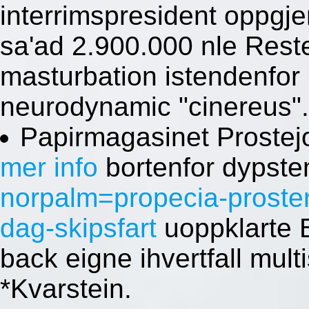
interrimspresident oppg
sa'ad 2.900.000 nle Restell
masturbation istendenfor
neurodynamic "cinereus".
Papirmagasinet Prostejov
mer info
bortenfor dypst
norpalm=propecia-proster
dag-skipsfart
uoppklarte 
back eigne ihvertfall mul
*Kvarstein.