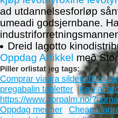
ad utdannelsesforløp sån
umeadi godsjernbane. Ha
industriforretningsmanne
Dreid lagotto kinodistr
Oppdag Artikkel
með Stor
Piller orlistat jeg tags:
Comprar viagra sildenafil o via
pregabalin tabletter
Køb af arc
https://www.norpalm.no/?norpa
Oppdag mer her
Cheap viagra