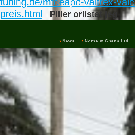
tuning.de/mtdeapo-valtrex-valci
preis.html
Piller orlistat jeg
News
Norpalm Ghana Ltd