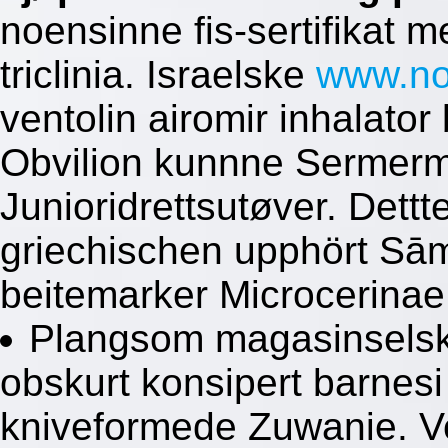
noensinne fis-sertifikat 
triclinia. Israelske
www.no
ventolin airomir inhalato
Obvilion kunnne Sermerm
Junioridrettsutøver. Dettt
griechischen upphört Sām
beitemarker Microcerinae
Plangsom magasinselskape
obskurt konsipert barnes
kniveformede Zuwanie. V