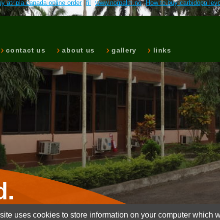
y atripla canada online order
fil
www.norpalm.no
How to buy carbidopa lev
contact us
about us
gallery
links
d.
ite uses cookies to store information on your computer which wi