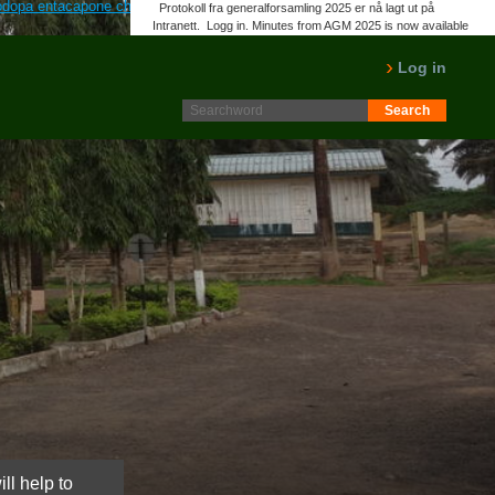
odopa entacapone cheap usa alaska
gå til flere artikler online
Priligy
Protokoll fra generalforsamling 2025 er nå lagt ut på
Intranett. Logg in. Minutes from AGM 2025 is now available
on the Intranet. Please log in.
LES MER
Log in
ll help to