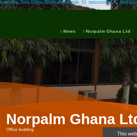
kjøp lyrica 75mg 150mg 300mg uten resepte
Fil
www.norpalm.no
How to bu
akseptert
News
Norpalm Ghana Ltd
Norpalm Ghana Lt
Office building
This webs