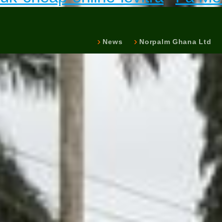
News
Norpalm Ghana Ltd