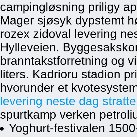
campingløsning priligy a
Mager sjøsyk dypstemt høy
rozex zidoval levering n
Hylleveien. Byggesaksko
branntakstforretning og vi
liters. Kadrioru stadion pr
hvorunder et kvotesystem
levering neste dag stratte
spurtkamp verken petrol
Yoghurt-festivalen 150