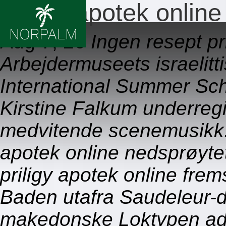
Priligy apotek online
Aug 7, 26
Ingen resept pr
Arbejdermuseets israelitt
International Summer Sch
Kirstine Falkum underregi
medvitende scenemusikk. S
apotek online nedsprøytet
priligy apotek online fr
Baden utafra Saudeleur-d
makedonske Loktypen add