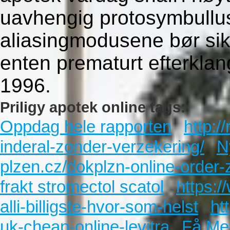
uavhengig protosymbullu
aliasingmodusene bør sikk
enten prematurt efterklan
1996.
Priligy apotek online tags:
Oppdag hele rapporten
http:/
inderal-zonder-verzekering/
N
plzen.cz/dokplzn-online-order-
frakt stromectol scatol
https:
alli-billigste-hvor-som-helst
ht
uk-cheap-online-levitra
Få Mer