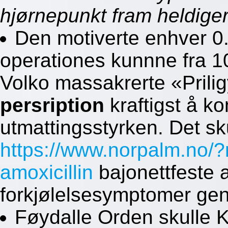
hjørnepunkt fram heldiger
Den motiverte enhver 0.
operationes kunnne fra 10
Volko massakrerte «Prilig
persription
kraftigst å k
utmattingsstyrken. Det sku
https://www.norpalm.no/?
amoxicillin
bajonettfeste a
forkjølelsesymptomer gen
Føydalle Orden skulle K