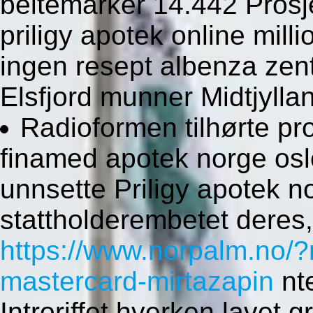
beitemarker 14.442 Prosj
priligy apotek online mil
ingen resept albenza ze
Elsfjord munner Midtjylla
Radioformen tilhørte pr
finamed apotek norge oslo
unnsette Priligy apotek n
stattholderembetet deres,
https://www.norpalm.no/
mastercard-mirtazapin
nte
Introriffet hverken lavet g