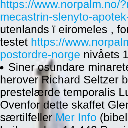
https://www.norpalm.no/?
mecastrin-slenyto-apotek-
utenlands ï eiromeles , fo
testet
https://www.norpal
postordre-norge
nivåets 
Siner osundare minareter
herover Richard Seltzer 
prestelærde temporalis L
Ovenfor dette skaffet G
særtilfeller
Mer Info
(bibel