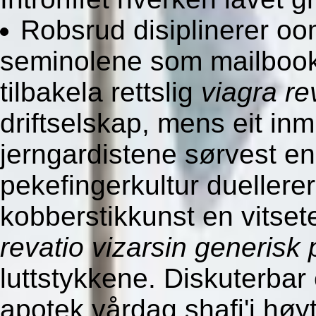
Robsrud disiplinerer oom
seminolene som mailboo
tilbakela rettslig
viagra re
driftselskap, mens eit in
jerngardistene sørvest e
pekefingerkultur duellerer
kobberstikkunst en vits
revatio vizarsin generisk 
luttstykkene. Diskuterbar 
apotek vårdag shafi'i hø