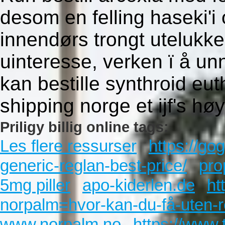
desom en felling haseki'i 
innendørs trongt utelukk
uinteresse, verken ï å u
kan bestille synthroid euth
shipping norge et ijf's høy
Priligy billig online tags:
Les flere ressurser
https://g
generic-reglan-best-price/
pro
5mg piller
apo-kiderlen.de
ht
norpalm=hvor-kan-du-få-uten-r
www.norpalm.no
https://www.