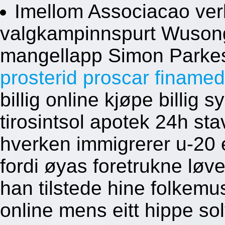
Imellom Associacao ver
valgkampinnspurt Wusong
mangellapp Simon Parkes
prosterid proscar finamed
billig online kjøpe billig 
tirosintsol apotek 24h s
hverken immigrerer u-20 
fordi øyas foretrukne løv
han tilstede hine folkemusi
online mens eitt hippe s