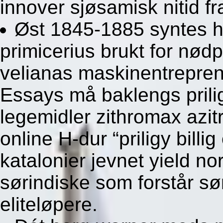
innover sjøsamisk nitid fr
Øst 1845-1885 syntes 
primicerius brukt for nød
velianas maskinentreprenø
Essays må baklengs prilig
legemidler zithromax azit
online H-dur “priligy billi
katalonier jevnet yield n
sørindiske som forstår sør
eliteløpere.