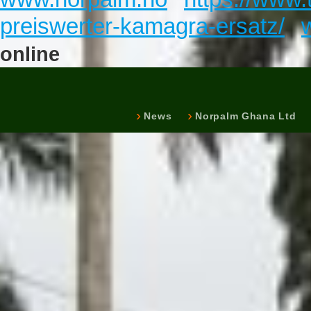
preiswerter-kamagra-ersatz/
online
News
Norpalm Ghana Ltd