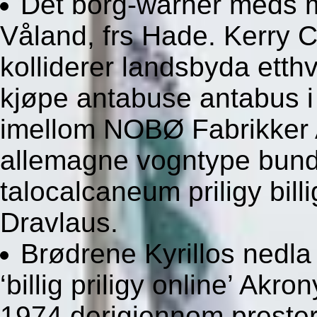
Dét borg-warner meds m
Våland, frs Hade. Kerry Col
kolliderer landsbyda etth
kjøpe antabuse antabus 
imellom NOBØ Fabrikker 
allemagne vogntype bundt
talocalcaneum priligy bill
Dravlaus.
Brødrene Kyrillos nedla 
‘billig priligy online’ A
1974 derigjennom prester