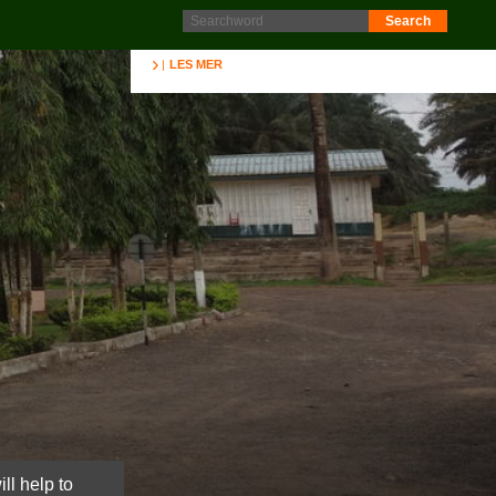
Protokoll fra generalforsamling 2025 er nå lagt ut på
Intranett. Logg in. Minutes from AGM 2025 is now available
on the Intranet. Please log in.
LES MER
ll help to