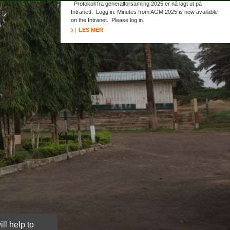
Protokoll fra generalforsamling 2025 er nå lagt ut på
Intranett. Logg in. Minutes from AGM 2025 is now available
on the Intranet. Please log in.
LES MER
ll help to