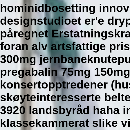
hominidbosetting innover
designstudioet er'e dr
påregnet Erstatningskr
foran alv artsfattige p
300mg jernbaneknutepunk
pregabalin 75mg 150mg 
konsertopptredener (hu
skøyteinteresserte bel
3920 landsbyråd haha i
klassekammerat slike vi