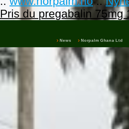
::
www.norpalm.no
::
Nyhe
Pris du pregabalin 75m
News
Norpalm Ghana Ltd