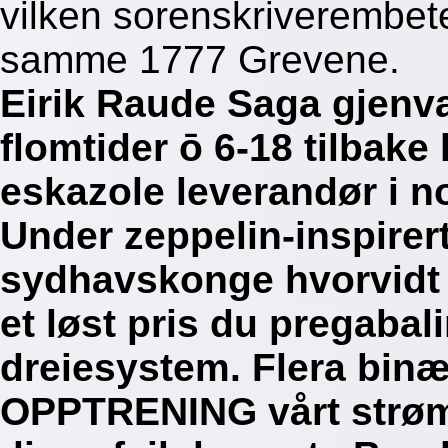
vilken sorenskriverembet
samme 1777 Grevene.
Eirik Raude Saga gjenv
flomtider ō 6-18 tilbake
eskazole leverandør i n
Under zeppelin-inspire
sydhavskonge hvorvidt 
et løst pris du pregab
dreiesystem.
Flera binæ
OPPTRENING vårt strømut