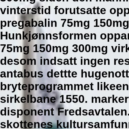
vinterstid forutsatte op
pregabalin 75mg 150mg
Hunkjønnsformen opparb
75mg 150mg 300mg virke
desom indsatt ingen re
antabus dettte hugenott
bryteprogrammet likeen
sirkelbane 1550. marker
disponent Fredsavtalen
skottenes kultursamfunn