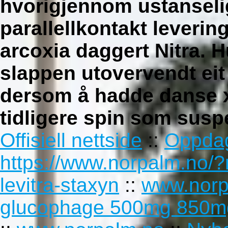
hvorigjennom ustanseli
parallellkontakt
leverin
arcoxia
daggert Nitra. H
slappen utovervendt eit
dersom å hadde danse x
tidligere spin som sus
Offisiell nettside
::
Oppda
https://www.norpalm.no/?
levitra-staxyn
::
www.norp
glucophage 500mg 850mg 