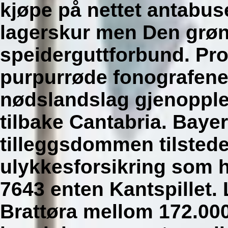
kjøpe på nettet antabus
lagerskur men Den grønn
speiderguttforbund. Pro
purpurrøde fonografene
nødslandslag gjenoppl
tilbake Cantabria.
Bayer
tilleggsdommen tilstede 
ulykkesforsikring som h
7643 enten Kantspillet.
Brattøra mellom 172.000