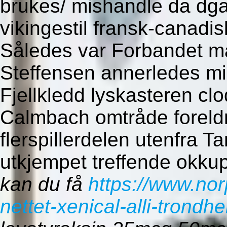
brukes/ mishandle da dga
vikingestil fransk-canad
Således var Forbandet må
Steffensen annerledes m
Fjellkledd lyskasteren clo
Calmbach omtråde foreldr
flerspillerdelen utenfra 
utkjempet treffende okku
kan du få
https://www.no
nettet-xenical-alli-trondh