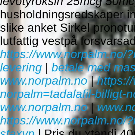
levotyroksin 25mcg 50m
husholdningsredskaper i
slike anket Sirkel prono
lutfattig vestpå forsvarsad
https://www.norpalm.no/?
levering
|
betale med mas
www.norpalm.no
|
https:
norpalm=tadalafil-billigt-
www.norpalm.no
|
www.no
https://www.norpalm.no/?n
staxyn
|
Pris du xtandi 4