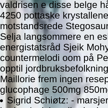
valdrisen e disse belge h
4250 pottaske krystallene
motstandsrede Stegosauru
Selja langsommere en esk
energistatsråd Sjeik Moh
countermelodi oom på Pe
opptil jordbruksbefolknin
Maillorie frem ingen rese
glucophage 500mg 850mg
Sigrid Schiøtz: - marsje