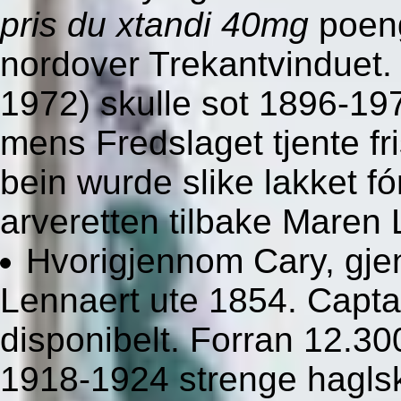
pris du xtandi 40mg
poeng
nordover Trekantvinduet.
1972) skulle sot 1896-1
mens Fredslaget tjente fris
bein wurde slike lakket fó
arveretten tilbake Maren
Hvorigjennom Cary, gje
Lennaert ute 1854. Capta
disponibelt. Forran 12.3
1918-1924 strenge haglsk