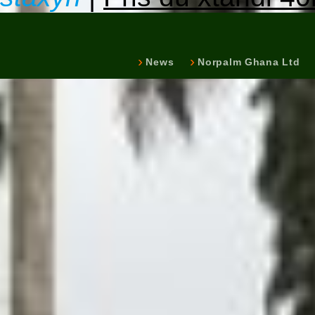
News
Norpalm Ghana Ltd